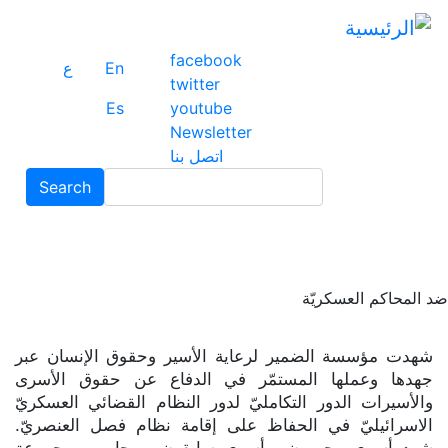
ت
إ
facebook
ا
En
ع
twitter
ا
Es
youtube
Newsletter
اتصل بنا
Search
Search
د المحاكم العسكريّة
شهدت مؤسسة الضمير لرعاية الأسير وحقوق الإنسان عبر
جهدها وعملها المستمّر في الدفاع عن حقوق الأسرى
والأسيرات الدور التكامليّ لدور النظام القضائي العسكريّ
الاسرائيليّ في الحفاظ على إقامة نظام فصل العنصريّ.
شهد أسرى محررون، وأسرى سابقون، ومحاميهم مجموعة