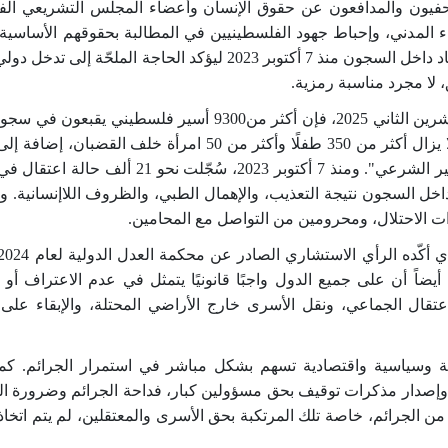
لصحفيون والمدافعون عن حقوق الإنسان وأعضاء المجلس التشريعي الف
لمدني، وإحباط جهود الفلسطينيين في المطالبة بحقوقهم الأساسية. و
الحاد في أعداد المعتقلين، وحالات الإخفاء القسري، وحالات الاستشهاد داخل السجون منذ 7 أكتوبر 2023 ليؤكد
 لا مجرد مناسبة رمزية
.
ن أكثر من9300
أسير فلسطيني يقبعون في سجون 
زال أكثر من 350
طفلًا وأكثر من 50
امرأة خلف القضبان، إضافة إلى أك
معتقلين بموجب قانون "المقاتل غير الشرعي". ومنذ 7 أكتوبر 2023، س
اخل السجون نتيجة التعذيب، والإهمال الطبي، والظروف اللاإنسانية. و
ت الاحتلال، ومحرومين من التواصل مع المحامين.
ً أن على جميع الدول واجبًا قانونيًا يتمثل في عدم الاعتراف أو ت
اعتقال الجماعي، ونقل الأسرى خارج الأراضي المحتلة، والإبقاء على
 وسياسية واقتصادية تسهم بشكل مباشر في استمرار الجرائم. كما
ال وإصدار مذكرات توقيف بحق مسؤولين كبار، فداحة الجرائم وضرورة ا
د من الجرائم، خاصة تلك المرتكبة بحق الأسرى والمعتقلين، لم يتم اتخا