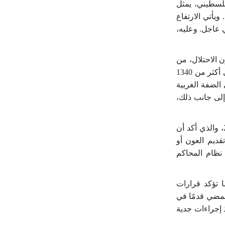
لسطيني، يمثل
يأتي الارتفاع
 الحاجة الملحّة إلى تدخل دولي عاجل. وعليه،
الاحتلال، من
ثر من 1340
ُجّلت نحو 21 ألف حالة اعتقال في الضفة الغربية
إلى جانب ذلك،
وتأتي هذه الانتهاكات في سياق الاحتلال الإسرائيلي غير القانوني، الذي أكّده الرأي الاستشاري الصادر عن محكمة العدل الدولية لعام 2024، والذي أكد أن
قديم العون أو
 نظام المحاكم
 تؤكد قرارات
لمضي قدمًا في
ذ إجراءات جدية