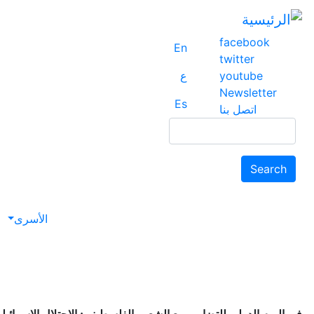
facebook
En
twitter
youtube
ع
Newsletter
Es
اتصل بنا
Search
Search
avigation
الأسرى