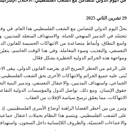
في اليوم الدولي للتضامن مع الشعب الفلسطيني: الاحتلال الإسرا
29
تشرين الثاني 2025
يحلّ اليوم الدولي للتضامن مع الشعب الفلسطيني هذا العام، في وق
تتجسّد في التدمير المنهجي للحياة، والاستهداف المتعمّد للمدنيين،
واسع النطاق، وأنماط متصاعدة من الانتهاكات الجسيمة للقانون الدو
التعسفي، والتعذيب وسوء المعاملة. وفي هذا الوقت الحاسم، يتعيّن 
ومواجهة هذه الجرائم الدولية الخطيرة بشكل فعّال.
على الرغم من الحظر الصريح الذي يفرضه القانون الدولي، يبقى الاحت
تُبنى عليه جميع الجرائم والانتهاكات الأخرى بحق الشعب الفلسطيني. ف
الجماعي، واستهداف المدنيين، والاعتقال التعسفي، وتدمير البنية الت
حقوق الإنسان. ومع ذلك، تواصل الدول والمؤسسات الدولية التقاع
الانتهاكات، مما يعمّق ترسخ سياسة الإفلات من العقاب
.
وتبرز من بين أخطر القضايا الراهنة أوضاع الأسرى الفلسطينيين. إذ
على الشعب الفلسطيني. ويتسم هذا النظام بحملات اعتقال جماعية، 
والاعتداءات الجنسيّة، والظروف اللاإنسانية داخل السجون، واستهد