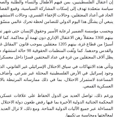
إن اعتقال الفلسطينيين، بمن فيهم الأطفال والنساء والطلبة وا
سياسة متعمّدة تهدف إلى إسكات المشاركة السياسية، وقمع الفضاء ا
ينبغي أن يشكّل هذا اليوم الدولي للتضامن لحظة تحرك عالمي منسّق،
وبحسب مؤسسة الضمير لرعاية الأسير وحقوق الإنسان حتى شهر تشرين الثاني 2025، فإ
بينهم 3368
معتقلاً رهن الاعتقال الإداري دون تهمة أو محاكمة. كما لا ي
أسيرًا من قطاع غزة، بينهم 1205
والقدس وحدهما. كما وثّقت المنظمات الحقوقية
98
حالة استشهاد د
يظل آلاف المعتقلين من غزة في عداد المختفين قسرًا داخل معسكرا
وجود إسرائيل في الأرض الفلسطينية المحتلة غير شرعي. وأضاف أيضا
المساعدة لاستمرار الاحتلال، بما في ذلك ممارساته المرتبطة بال
العسكرية القمعي
.
ورغم ذلك، تواصل العديد من الدول الحفاظ على علاقات عسكرية
المحكمة الجنائية الدولية الأخيرة بما فيها رفض طعون دولة الاحتل
المساءلة عبر جميع الآليات الدولية المتاحة. ومع ذلك، لا تزال العدي
لمعالجتها ومحاسبة مرتكبيها.