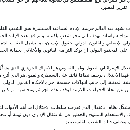
ئيلي غير الشرعي يزج الفلسطينيين في سجونه لدفاعهم عن حق الشعب 
تقرير المصير.
ت يشهد فيه العالم جريمة الإبادة الجماعية المستمرة بحق الشعب الف
 وانتهاج سياسات تهدف إلى محو شعبٍ بأكمله. وتترافق هذه الإبادة الج
لي الإنساني والقانون الدولي لحقوق الإنسان، بما يشمل العقاب الجما
على المجتمع الدولي أن يؤكد التزامه القانوني والأخلاقي بحماية الحق
لال الإسرائيلي الطويل وغير القانوني هو الانتهاك الجوهري الذي يشكّ
هذا الاحتلال، بوصفه نظامًا قائمًا على السيطرة والقمع، هو الذي أتاح
حتية المدنية، إلى جانب انتهاكات جسيمة أخرى لأحكام القانون الدولي ا
س عن اتخاذ الإجراءات اللازمة لوقف هذه الجرائم ومحاسبة مرتكبيه
 يشكّل نظام الاعتقال الذي تفرضه سلطات الاحتلال أحد أهم الأدوات ل
والاستخدام الممنهج والخطير في للاعتقال الإداري دون تهمة أو محا
اف مختلف فئات الشعب الفلسطينيز