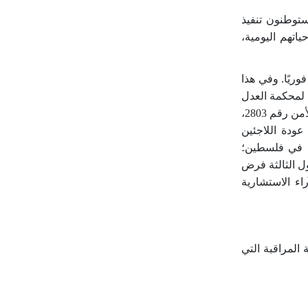
ستوطنون تنفيذ
تهم اليومية،
وريًا. وفي هذا
لمحكمة العدل
الدولية الصادر في تموز 2024، ندعو الدول الثالثة إلى اتخاذ إجراءات فورية وفعّالة وذات أثر ملموس. ويشمل ذلك رفض تنفيذ قرار مجلس الأمن رقم 2803،
ودة اللاجئين
دة في فلسطين؛
ول الثالثة فرض
اء الاستشارية
المراقبة التي