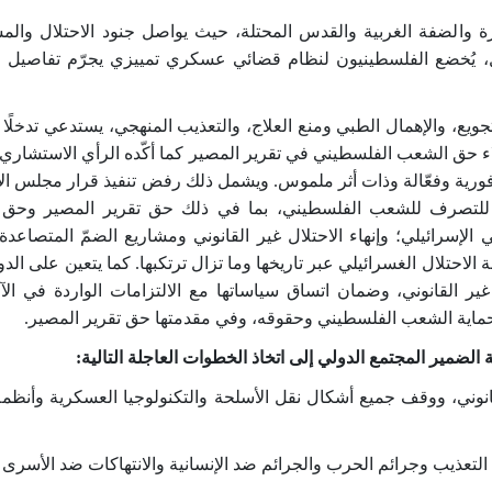
 والضفة الغربية والقدس المحتلة، حيث يواصل جنود الاحتلال والم
، يُخضع الفلسطينيون لنظام قضائي عسكري تمييزي يجرّم تفاصيل حيا
يع، والإهمال الطبي ومنع العلاج، والتعذيب المنهجي، يستدعي تدخلًا ف
ء حق الشعب الفلسطيني في تقرير المصير كما أكّد
ه الرأي الاستشاري
لة للتصرف للشعب الفلسطيني، بما في ذلك حق تقرير المصير وحق ع
الإسرائيلي؛ وإنهاء الاحتلال غير القانوني ومشاريع الضمّ المتصاع
ة الاحتلال الغسرائيلي عبر تاريخها وما تزال ترتكبها. كما يتعين على الد
ر القانوني، وضمان اتساق سياساتها مع الالتزامات الواردة في الآر
.
ضمير المجتمع الدولي إلى اتخاذ الخطوات العاجلة التالية
:
ني، ووقف جميع أشكال نقل الأسلحة والتكنولوجيا العسكرية وأنظمة 
 التعذيب وجرائم الحرب والجرائم ضد الإنسانية والانتهاكات ضد الأسرى