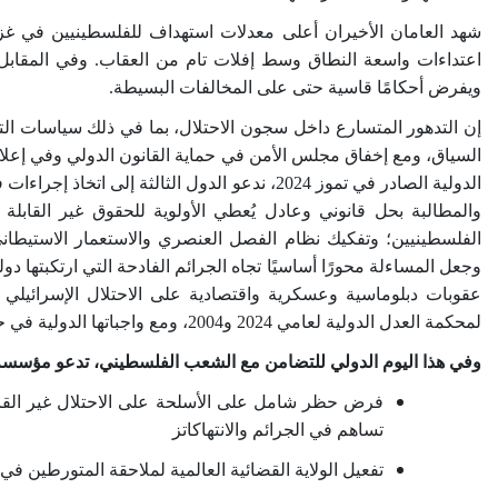
شهد العامان الأخيران أعلى معدلات استهداف للفلسطينيين في غزة
اعتداءات واسعة النطاق وسط إفلات تام من العقاب. وفي المقابل
ويفرض أحكامًا قاسية حتى على المخالفات البسيطة
.
إن التدهور المتسارع داخل سجون الاحتلال، بما في ذلك سياسات التجو
السياق، ومع إخفاق مجلس الأمن في حماية القانون الدولي وفي إعلا
والمطالبة بحل قانوني وعادل يُعطي الأولوية للحقوق غير القاب
الفلسطينيين؛ وتفكيك نظام الفصل العنصري والاستعمار الاستيطاني 
وجعل المساءلة محورًا أساسيًا تجاه الجرائم الفادحة التي ارتكبتها دول
عقوبات دبلوماسية وعسكرية واقتصادية على الاحتلال الإسرائيلي غي
لمحكمة العدل الدولية لعامي 2024 و2004، ومع واجباتها الدولية في حماية الشعب الفلسطيني وحقوقه، وفي مقدمتها حق تقرير المصير
وفي هذا اليوم الدولي للتضامن مع الشعب الفلسطيني، تدعو مؤسسة ال
فرض حظر شامل على الأسلحة على الاحتلال غير القانو
تساهم في الجرائم والانتهاكاتز
تفعيل الولاية القضائية العالمية لملاحقة المتورطين في