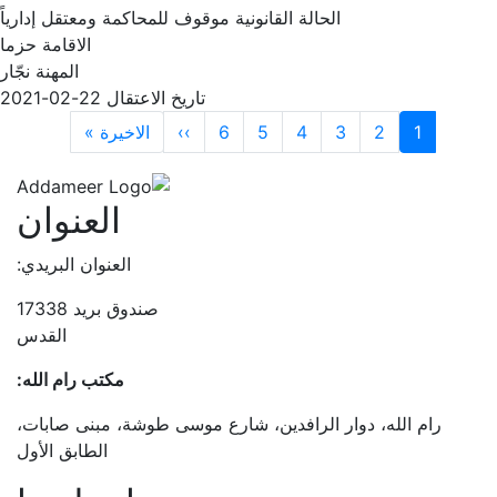
الحالة القانونية
موقوف للمحاكمة ومعتقل إدارياً
الاقامة
حزما
المهنة
نجّار
تاريخ الاعتقال
22-02-2021
Paginatio
Last page
Next page
1
2
3
4
5
6
››
الاخيرة »
العنوان
العنوان البريدي:
صندوق بريد 17338
القدس
مكتب رام الله:
رام الله، دوار الرافدين، شارع موسى طوشة، مبنى صابات،
الطابق الأول