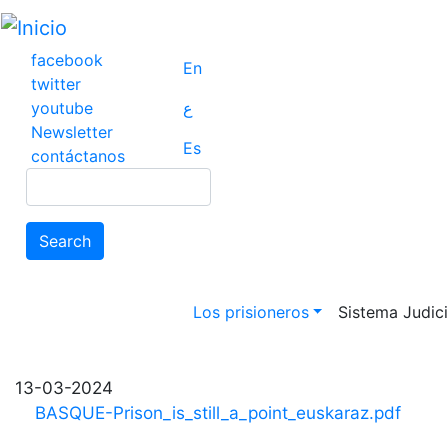
Pasar
al
contenido
facebook
En
principal
twitter
youtube
ع
Newsletter
Es
contáctanos
Search
Search
Main navigation
Los prisioneros
Sistema Judicia
13-03-2024
BASQUE-Prison_is_still_a_point_euskaraz.pdf