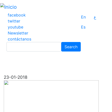
Pasar
al
contenido
facebook
En
ع
principal
twitter
youtube
Es
Newsletter
contáctanos
Search
Search
23-01-2018