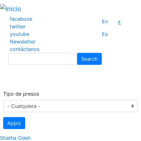
Pasar
al
contenido
facebook
En
ع
principal
twitter
youtube
Es
Newsletter
contáctanos
Search
Search
Tipo de presos
Apply
Shatha Odeh