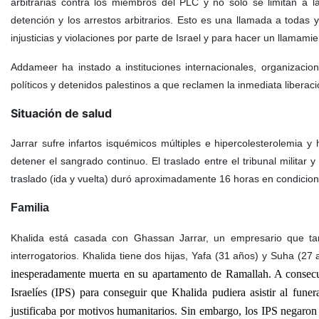
arbitrarias contra los miembros del PLC y no sólo se limitan a la
detención y los arrestos arbitrarios. Esto es una llamada a todas
injusticias y violaciones por parte de Israel y para hacer un llamamie
Addameer ha instado a instituciones internacionales, organizacio
políticos y detenidos palestinos a que reclamen la inmediata liberaci
Situación de salud
Jarrar sufre infartos isquémicos múltiples e hipercolesterolemia y
detener el sangrado continuo. El traslado entre el tribunal militar 
traslado (ida y vuelta) duró aproximadamente 16 horas en condiciones
Familia
Khalida está casada con Ghassan Jarrar, un empresario que tam
interrogatorios. Khalida tiene dos hijas, Yafa (31 años) y Suha (27
inesperadamente muerta en su apartamento de Ramallah. A consecuen
Israelíes (IPS) para conseguir que Khalida pudiera asistir al fune
justificaba por motivos humanitarios. Sin embargo, los IPS negaron