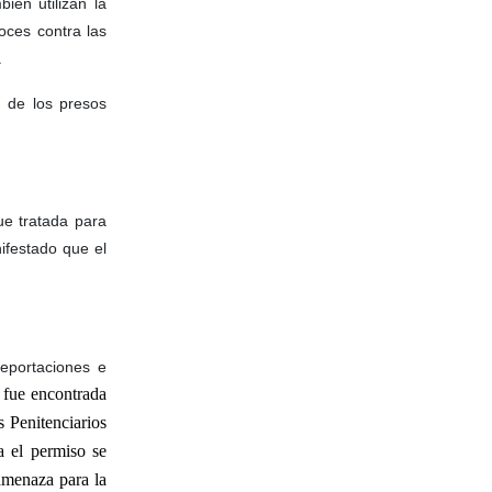
ién utilizan la
oces contra las
.
n de los presos
ue tratada para
nifestado que el
eportaciones e
, fue encontrada
 Penitenciarios
a el permiso se
amenaza para la