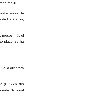
fono móvil.
inutos antes de
ón de HaSharon,
is meses más el
te plazo, se ha
Fue la directora
ino (PLC en sus
Comité Nacional