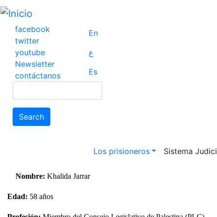
Pasar
al
contenido
facebook
En
principal
twitter
youtube
ع
Newsletter
Es
contáctanos
Search
Search
Main navigation
Los prisioneros
Sistema Judicia
Nombre:
Khalida Jarrar
Edad:
58 años
Profesión:
Miembro del Consejo Legislativo de Palestina (PLC)