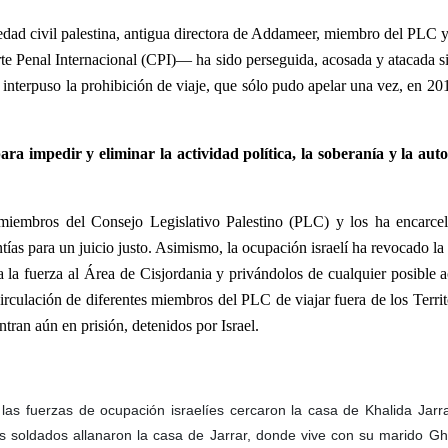
iedad civil palestina, antigua directora de Addameer, miembro del PLC y
Corte Penal Internacional (CPI)— ha sido perseguida, acosada y atacada 
 interpuso la prohibición de viaje, que sólo pudo apelar una vez, en 2
para impedir y eliminar la actividad política, la soberanía y la au
 miembros del Consejo Legislativo Palestino (PLC) y los ha encarc
antías para un juicio justo. Asimismo, la ocupación israelí ha revocado la
la fuerza al Área de Cisjordania y privándolos de cualquier posible a
irculación de diferentes miembros del PLC de viajar fuera de los Territ
tran aún en prisión, detenidos por Israel.
as fuerzas de ocupación israelíes cercaron la casa de Khalida Jarr
Los soldados allanaron la casa de Jarrar, donde vive con su marido Gh