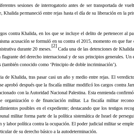
erentes sesiones de interrogatorio antes de ser transportada de vuelt
, Khalida permaneció entre rejas hasta el día de su liberación en la p
rgos contra Khalida, en los que se incluye el delito de pertenecer al pa
a misma acusación se formuló en su contra el 2015, momento en que fue 
[2]
istrativa durante 20 meses.
Cada una de las detenciones de Khalida
 flagrante del derecho internacional y de sus principios generales. Un 
es (también conocido como ‘Principio de doble incriminación’).
cia de Khalida, tras pasar casi un año y medio entre rejas. El veredic
e aprobó después que la fiscalía militar modificó los cargos contra Jarr
elacionado con la Autoridad Nacional Palestina. Esta enmienda confirmó
 organización o de financiación militar. La fiscalía militar recon
edimientos posibles en el expediente; destacando que los testigos reco
bunal militar forma parte de la política sistemática de Israel de persegui
n y labor política contra la ocupación. El poder judicial militar se emple
articular de su derecho básico a la autodeterminación.