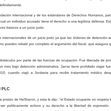
definidamente.
egislación internacional y de los estándares de Derechos Humanos, par
cual un individuo acusado tiene el derecho a una legítima defensa. Est
es básicos a un juicio justo.
 internacionales de un juicio justo ya que las órdenes de detención ad
 no pueden rebatir por completo el argumento del fiscal, que asegura q
stáculos por parte de las fuerzas de ocupación. Fue liberada de pris
es bajo detención administrativa. Jarrar tiene prohibido viajar fuera
0, cuando viajó a Jordania para recibir tratamiento médico des
el PLC
la prisión de HaSharon, y esta
le dijo: “el Estado ocupante no respeta 
 ser políticamente activos y su derecho a la libertad de expresió