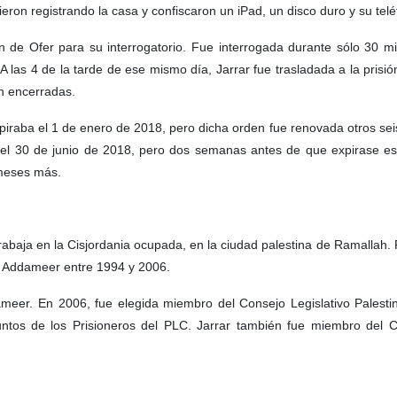
eron registrando la casa y confiscaron un iPad, un disco duro y su telé
ón de Ofer para su interrogatorio. Fue interrogada durante sólo 30 m
A las 4 de la tarde de ese mismo día, Jarrar fue trasladada a la prisi
n encerradas.
xpiraba el 1 de enero de 2018, pero dicha orden fue renovada otros se
 el 30 de junio de 2018, pero dos semanas antes de que expirase es
 meses más.
 trabaja en la Cisjordania ocupada, en la ciudad palestina de Ramallah. 
, Addameer entre 1994 y 2006.
meer. En 2006, fue elegida miembro del Consejo Legislativo Palest
untos de los Prisioneros del PLC. Jarrar también fue miembro del 