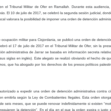
n el Tribunal Militar de Ofer en Ramallah. Durante esta audiencia, 
ás. El 10 de julio de 2017, se celebró la segunda sesión judicial, dond
scal valorara la posibilidad de imponer una orden de detención administ
 ocupación militar para Cisjordania, se publicó una orden de detenció
bró el 17 de julio de 2017 en el Tribunal Militar de Ofer, sin la pres
nción administrativa de Jarrar se basaba en información secreta relativa
sus siglas en inglés). Este alegato se realizó obviando el hecho de q
os, que ha abogado por los derechos de los presos políticos palesti
á autorizado a expedir una orden de detención administrativa contra ci
 emitirla según la Ley de Combatientes Ilegales. Esta orden otorga
de seis meses, que se puede renovar indefinidamente si existen “moti
requieren la detención”. En el día en el que la orden expira o justo 