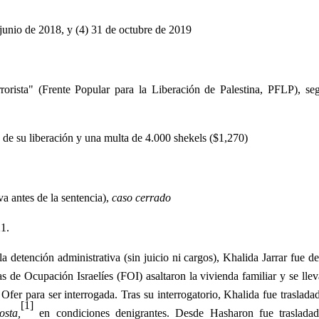
) junio de 2018, y (4) 31 de octubre de 2019
rorista" (Frente Popular para la Liberación de Palestina, PFLP), se
a de su liberación y una multa de 4.000 shekels ($1,270)
a antes de la sentencia),
caso cerrado
21.
 detención administrativa (sin juicio ni cargos), Khalida Jarrar fue d
 de Ocupación Israelíes (FOI) asaltaron la vivienda familiar y se lle
er para ser interrogada. Tras su interrogatorio, Khalida fue trasladad
[1]
osta,
en condiciones denigrantes. Desde Hasharon fue trasladad