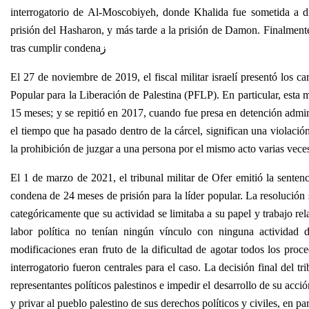
interrogatorio de Al-Moscobiyeh, donde Khalida fue sometida a dif
prisión del Hasharon, y más tarde a la prisión de Damon. Finalmente
tras cumplir condenaز
El 27 de noviembre de 2019, el fiscal militar israelí presentó los ca
Popular para la Liberación de Palestina (PFLP). En particular, est
15 meses; y se repitió en 2017, cuando fue presa en detención admin
el tiempo que ha pasado dentro de la cárcel, significan una violación
la prohibición de juzgar a una persona por el mismo acto varias vec
El 1 de marzo de 2021, el tribunal militar de Ofer emitió la senten
condena de 24 meses de prisión para la líder popular. La resolución s
categóricamente que su actividad se limitaba a su papel y trabajo r
labor política no tenían ningún vínculo con ninguna actividad de
modificaciones eran fruto de la dificultad de agotar todos los proc
interrogatorio fueron centrales para el caso. La decisión final del tri
representantes políticos palestinos e impedir el desarrollo de su acció
y privar al pueblo palestino de sus derechos políticos y civiles, en p