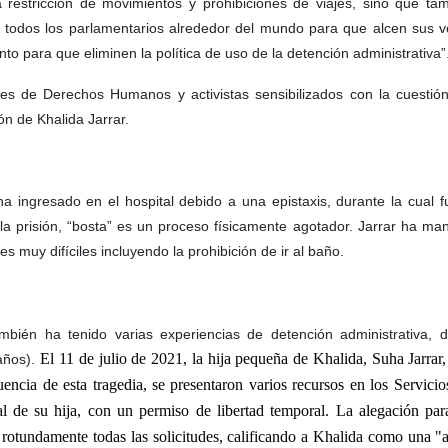
 restricción de movimientos y prohibiciones de viajes, sino que tamb
 y todos los parlamentarios alrededor del mundo para que alcen sus v
nto para que eliminen la política de uso de la detención administrativa”
nes de Derechos Humanos y activistas sensibilizados con la cuestió
ón de Khalida Jarrar.
 ha ingresado en el hospital debido a una epistaxis, durante la cual f
y la prisión, “bosta” es un proceso físicamente agotador. Jarrar ha ma
 muy difíciles incluyendo la prohibición de ir al baño.
bién ha tenido varias experiencias de detención administrativa, d
El 11 de julio de 2021, la hija pequeña de Khalida, Suha Jarrar
 años).
cia de esta tragedia, se presentaron varios recursos en los Servicios
ral de su hija, con un permiso de libertad temporal. La alegación par
 rotundamente todas las solicitudes, calificando a Khalida como una "