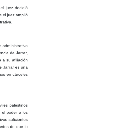
el juez decidió
e el juez amplió
rativa.
n administrativa
encia de Jarrar,
 a su afiliación
ue Jarrar es una
nos en cárceles
viles palestinos
 el poder a los
vos suficientes
antes de que lo