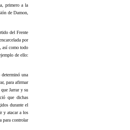
a, primero a la
risión de Damon,
rtido del Frente
encarcelada por
, así como todo
ejemplo de ello:
to determinó una
ar, para afirmar
 que Jarrar y su
oció que dichas
gidos durante el
r y atacar a los
a para controlar