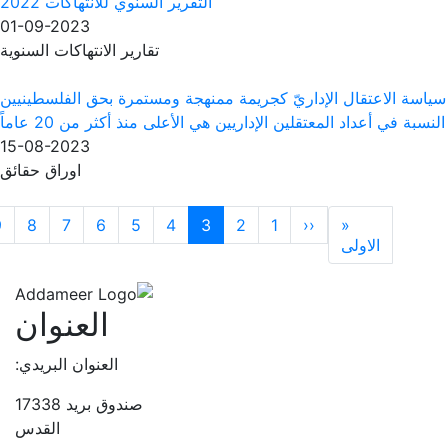
التقرير السنوي للانتهاكات 2022
01-09-2023
تقارير الانتهاكات السنوية
 كجريمة ممنهجة ومستمرة بحق الفلسطينيين
إداريين هي الأعلى منذ أكثر من 20 عاماً
15-08-2023
اوراق حقائق
Next page
Previous p
1
2
3
4
5
6
7
8
9
…
››
الاخيرة
ge
Fi
»
العنوان
العنوان البريدي:
صندوق بريد 17338
القدس