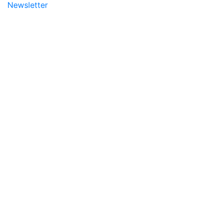
Newsletter
Addameer, All rights res