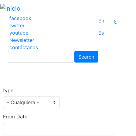
Pasar
al
contenido
facebook
En
ع
principal
twitter
youtube
Es
Newsletter
contáctanos
Search
Search
type
From Date