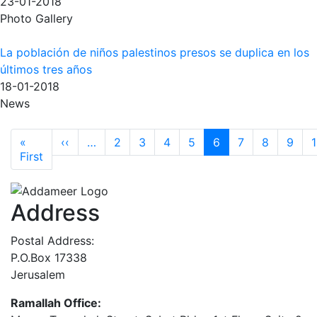
23-01-2018
Photo Gallery
La población de niños palestinos presos se duplica en los
últimos tres años
18-01-2018
News
Pagination
Previous page
«
‹‹
…
2
3
4
5
6
7
8
9
First page
First
Address
Postal Address:
P.O.Box 17338
Jerusalem
Ramallah Office: