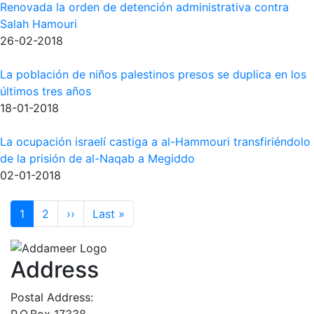
Renovada la orden de detención administrativa contra
Salah Hamouri
26-02-2018
La población de niños palestinos presos se duplica en los
últimos tres años
18-01-2018
La ocupación israelí castiga a al-Hammouri transfiriéndolo
de la prisión de al-Naqab a Megiddo
02-01-2018
Pagination
Next page
Last page
1
2
››
Last »
Address
Postal Address:
P.O.Box 17338