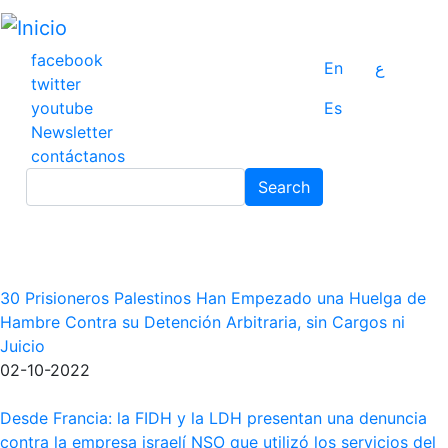
Pasar
al
contenido
facebook
En
ع
principal
twitter
youtube
Es
Newsletter
contáctanos
Search
Search
30 Prisioneros Palestinos Han Empezado una Huelga de
Hambre Contra su Detención Arbitraria, sin Cargos ni
Juicio
02-10-2022
Desde Francia: la FIDH y la LDH presentan una denuncia
contra la empresa israelí NSO que utilizó los servicios del