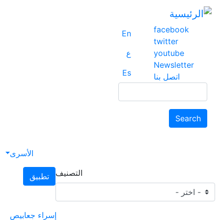
facebook
En
twitter
youtube
ع
Newsletter
Es
اتصل بنا
Search
Search
avigation
الأسرى
التصنيف
تطبيق
إسراء جعابيص