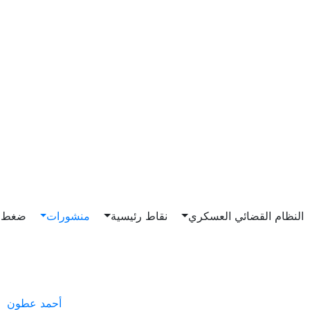
Main n
النظام القضائي العسكري
نقاط رئيسية
منشورات
ضغط و
أحمد عطون