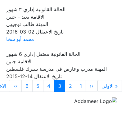
الحالة القانونية
إداري ٣ شهور
الاقامة
يعبد - جنين
المهنة
طالب توجيهي
تاريخ الاعتقال
02-03-2016
محمد أبو سخا
الحالة القانونية
معتقل إداري 6 شهور
الاقامة
جنين
المهنة
مدرب وعارض في مدرسة سيرك فلسطين
تاريخ الاعتقال
14-12-2015
Pagination
t page
Previous page
First page
« الاولى
‹‹
1
2
3
4
5
6
››
الاخ