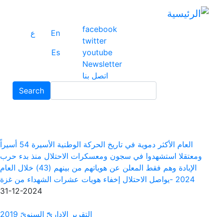
تجا
إلى
facebook
ال
En
ع
twitter
ال
Es
youtube
Newsletter
اتصل بنا
Search
Search
العام الأكثر دموية في تاريخ الحركة الوطنية الأسيرة 54 أسيراً
ومعتقلا استشهدوا في سجون ومعسكرات الاحتلال منذ بدء حرب
الإبادة وهم فقط المعلن عن هوياتهم من بينهم (43) خلال العام
2024 -يواصل الاحتلال إخفاء هويات عشرات الشهداء من غزة
31-12-2024
التقرير الإداريّّ السنويّ 2019