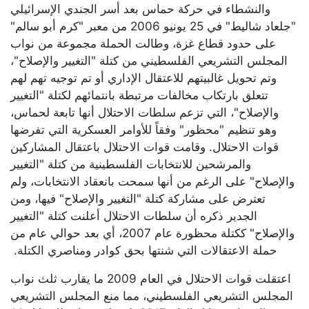
والنشطاء في حركة حماس بعد أسر الجندي الإسرائيلي
"جلعاد شاليط" في 25 يونيو 2006 من معبر "كرم أبو سالم"
على حدود قطاع غزة، وطالت الحملة مجموعة من نواب
المجلس التشريعي الفلسطيني من كتلة "التغيير والإصلاح"،
وتم تحويل غالبيتهم للاعتقال الإداري أو تم توجيه تهم لهم
تتعلق بارتكاب مخالفات مرتبطة بانتمائهم لكتلة "التغيير
والإصلاح"، التي تزعم سلطات الاحتلال أنها تابعة لحماس،
وهو تنظيم "محظور" وفقاً للأوامر العسكرية التي تفرضها
قوات الاحتلال. وقامت قوات الاحتلال باعتقال المشاركين
والمرشحين للانتخابات الفلسطينية من كتلة "التغيير
والإصلاح" على الرغم من أنها سمحت بانعقاد الانتخابات، ولم
تعترض على مشاركة كتلة "التغيير والإصلاح" فيها، ومن
الجدير ذكره أن سلطات الاحتلال أعلنت كتلة "التغيير
والإصلاح" ككتلة محظورة عام 2007، أي بعد حوالي عام من
حملة الاعتقالات التي شنتها بحق كوادر ومناصري الكتلة.
اعتقلت قوات الاحتلال في العام 2009 ما يقارب ثلث نواب
المجلس التشريعي الفلسطيني، مما منع المجلس التشريعي