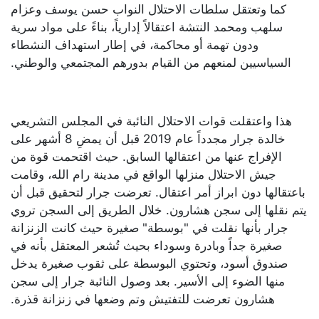
كما وتعتقل سلطات الاحتلال النواب حسن يوسف وعزام
سلهب ومحمد النتشة اعتقالاً إدارياً، بناءً على مواد سرية
ودون تهمة أو محاكمة، في إطار استهداف النشطاء
السياسيين لمنعهم من القيام بدورهم المجتمعي والوطني.
هذا واعتقلت قوات الاحتلال النائبة في المجلس التشريعي
خالدة جرار مجدداً عام 2019 قبل أن يمضِ 8 أشهر على
الإفراج عنها من اعتقالها السابق. حيث اقتحمت قوة من
جيش الاحتلال منزلها الواقع في مدينة رام الله، وقامت
باعتقالها دون ابراز أمر اعتقال. تعرضت جرار لتحقيق قبل أن
يتم نقلها إلى سجن هشارون. خلال الطريق إلى السجن تروي
جرار بأنها نقلت في "بوسطة" صغيرة حيث كانت الزنزانة
صغيرة جداً وبادرة وسوداء بحيث تُشعر المعتقل بأنه في
صندوق أسود، وتحتوي البوسطة على ثقوب صغيرة يدخل
منها الضوء إلى الأسير. بعد وصول النائبة جرار إلى سجن
هشارون تعرضت للتفتيش وتم وضعها في زنزانة قذرة.