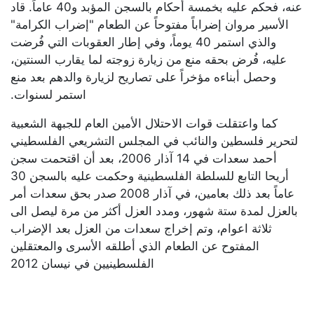
عنه، فحكم عليه بخمسة أحكام بالسجن المؤبد و40 عاماً. قاد
الأسير مروان إضراباً مفتوحاً عن الطعام "إضراب الكرامة"
والذي استمر 40 يوماً، وفي إطار العقوبات التي فُرضت
عليه، فُرض بحقه منع من زيارة زوجته لما يقارب السنتين،
وحصل أبناءه مؤخراً على تصاريح لزيارة والدهم بعد منع
استمر لسنوات.
كما واعتقلت قوات الاحتلال الأمين العام للجبهة الشعبية
لتحرير فلسطين والنائب في المجلس التشريعي الفلسطيني
أحمد سعدات في 14 آذار 2006، بعد أن اقتحمت سجن
أريحا التابع للسلطة الفلسطينية وحكمت عليه بالسجن 30
عاماً بعد ذلك بعامين، في آذار 2008 صدر بحق سعدات أمر
بالعزل لمدة ستة شهور، ومدد العزل أكثر من مرة ليصل الى
ثلاثة اعوام، وتم إخراج سعدات من العزل بعد الإضراب
المفتوح عن الطعام الذي أطلقه الأسرى والمعتقلين
الفلسطينيين في نيسان 2012