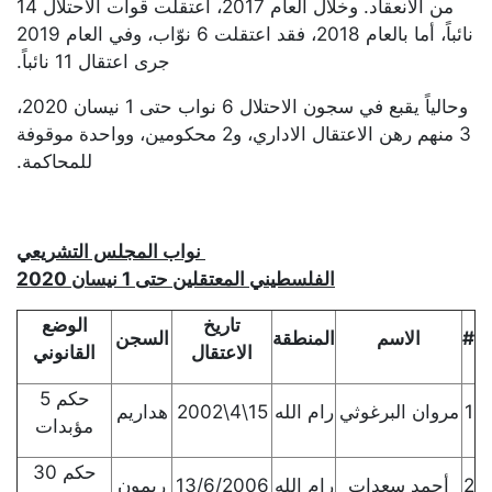
من الانعقاد. وخلال العام 2017، اعتقلت قوات الاحتلال 14
نائباً، أما بالعام 2018، فقد اعتقلت 6 نوّاب، وفي العام 2019
جرى اعتقال 11 نائباً.
وحالياً يقبع في سجون الاحتلال 6 نواب حتى 1 نيسان 2020،
3 منهم رهن الاعتقال الاداري، و2 محكومين، وواحدة موقوفة
للمحاكمة.
نواب المجلس التشريعي
الفلسطيني المعتقلين حتى 1 نيسان 2020
تاريخ
الوضع
#
الاسم
المنطقة
السجن
الاعتقال
القانوني
حكم 5
1
مروان البرغوثي
رام الله
15\4\2002
هداريم
مؤبدات
حكم 30
2
أحمد سعدات
رام الله
13/6/2006
ريمون