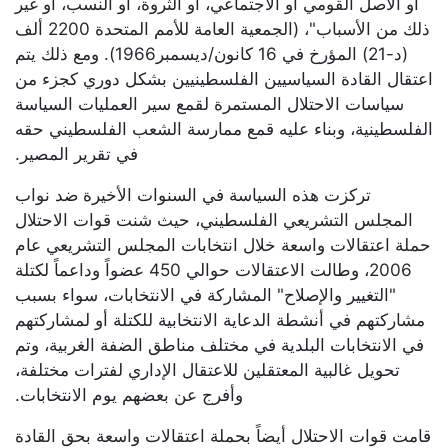
أو الأصل القومي أو الاجتماعي، أو الثروة، أو النسب، أو غير
ذلك من الأسباب"، (الجمعية العامة للأمم المتحدة 2200 ألف
(د-21) المؤرخ في 16 كانون/ديسمبر1966). ومع ذلك يتم
اعتقال القادة السياسيين الفلسطينيين بشكل دوري كجزء من
سياسات الاحتلال المستمرة لقمع سير العمليات السياسة
الفلسطينية، وبناء عليه قمع ممارسة الشعب الفلسطيني حقه
في تقرير المصير.
تركزت هذه السياسة في السنوات الأخيرة ضد نواب
المجلس التشريعي الفلسطيني، حيث شنت قوات الاحتلال
حملة اعتقالات واسعة خلال انتخابات المجلس التشريعي عام
2006، وطالت الاعتقالات حوالي 450 عضواً وداعماً لكتلة
"التغيير والإصلاح" المشاركة في الانتخابات، سواء بسبب
مشاركتهم في أنشطة الدعاية الانتخابية للكتلة أو لمشاركتهم
في الانتخابات البلدية في مختلف مناطق الضفة الغربية، وتم
تحويل غالبية المعتقلين للاعتقال الإداري لفترات مختلفة،
وأفرج عن بعضهم يوم الانتخابات.
قامت قوات الاحتلال أيضاً بحملة اعتقالات واسعة بحق القادة