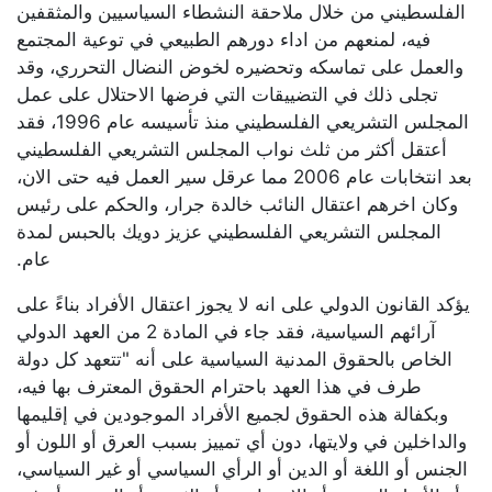
الفلسطيني من خلال ملاحقة النشطاء السياسيين والمثقفين
فيه، لمنعهم من اداء دورهم الطبيعي في توعية المجتمع
والعمل على تماسكه وتحضيره لخوض النضال التحرري، وقد
تجلى ذلك في التضييقات التي فرضها الاحتلال على عمل
المجلس التشريعي الفلسطيني منذ تأسيسه عام 1996، فقد
أعتقل أكثر من ثلث نواب المجلس التشريعي الفلسطيني
بعد انتخابات عام 2006 مما عرقل سير العمل فيه حتى الان،
وكان اخرهم اعتقال النائب خالدة جرار، والحكم على رئيس
المجلس التشريعي الفلسطيني عزيز دويك بالحبس لمدة
عام.
يؤكد القانون الدولي على انه لا يجوز اعتقال الأفراد بناءً على
آرائهم السياسية، فقد جاء في المادة 2 من العهد الدولي
الخاص بالحقوق المدنية السياسية على أنه "تتعهد كل دولة
طرف في هذا العهد باحترام الحقوق المعترف بها فيه،
وبكفالة هذه الحقوق لجميع الأفراد الموجودين في إقليمها
والداخلين في ولايتها، دون أي تمييز بسبب العرق أو اللون أو
الجنس أو اللغة أو الدين أو الرأي السياسي أو غير السياسي،