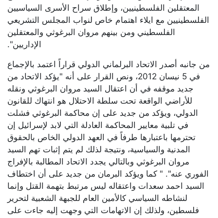
المعتقلين الفلسطينيين، وإطلاق سراح الأسرى السياسيين
الفلسطينيين مع ايلاء اهتمام خاص لنواب المجلس التشريعي
الفلسطيني ومن بينهم مروان البرغوثي والمعتقلين
الإداريين".
من جانبه أصدر الاتحاد البرلماني الدولي قراراً اعتمد بالإجماع
في 5 نيسان 2012، ونص القرار على أنه "يؤكد الاتحاد من
جديد موقفه في أن اعتقال السيد مروان البرغوثي ونقله
للأراضي الواقعة تحت سلطة الاحتلال هو انتهاك للقانون
الدولي، ويؤكد من جديد على إن محاكمة البرغوثي فشلت
في تلبية معايير المحاكمة العادلة التي لابد لإسرائيل إن
تحترمها باعتبارها طرفاً في العهد الدولي الخاص بالحقوق
المدنية والسياسية، ونتيجة لذلك لم يتم إثبات تهم السيد
مروان البرغوثي وبالتالي يجدد الاتحاد المطالبة بالإفراج
الفوري عنه". " كما ويؤكد البرمان من جديد على أن اختطاف
السيد احمد سعدات واعتقاله ليس مرتبط بتهمة القتل وإنما
لنشاطه السياسي كالأمين العام للجبهة الشعبية لتحرير
فلسطين، ولذلك إن الاتهامات التي وجهت إليه جاءت على