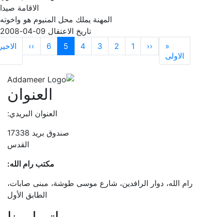
الاقامة
صيدا
المهنة
يملك محل المنيوم هو واخوته
تاريخ الاعتقال
09-04-2008
Paginatio
Next page
Previous page
«
‹‹
1
2
3
4
5
6
››
الاخيرة
ge
First page
الاولى
»
العنوان
العنوان البريدي:
صندوق بريد 17338
القدس
مكتب رام الله:
رام الله، دوار الرافدين، شارع موسى طوشة، مبنى صابات،
الطابق الأول