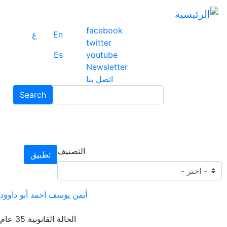
تجاو
إلى
facebook
المح
En
ع
twitter
الرئ
Es
youtube
Newsletter
اتصل بنا
Search
Search
التصنيف
تطبيق
أيمن يوسف احمد أبو داوود
الحالة القانونية
35 عام