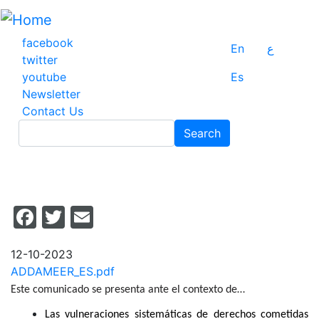
Skip
to
main
facebook
En
ع
content
twitter
youtube
Es
Newsletter
Contact Us
Search
Search
Facebook
Twitter
Email
12-10-2023
ADDAMEER_ES.pdf
Este comunicado se presenta ante el contexto de…
Las vulneraciones sistemáticas de derechos cometidas