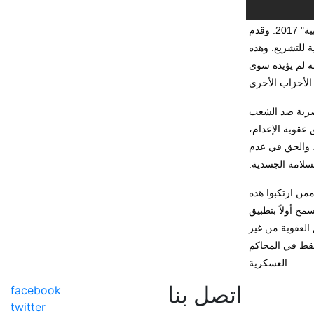
كان رئيس وزراء الاحتلال "بنيامين نتنياهو" قد وافق صباح 5/11/2018، على الدفع بمشروع قانون العقوبات "تعديل الحكم بالإعدام للمدانين بعمليات قتل إرهابية" 2017. وقدم 
عضو الكنيست "روبرت إليطوف" من حزب "إسرائيل بيتنا"، مشروع القانون بتاريخ 30/10/2017، وتم وضعه في مسار سريع للتصويت عليه في اللجنة الوزارية للتشريع. وهذه 
ليست المرة الأولى التي يعرض فيها مشروع القانون على الكنيست، حيث جرى طرح مشروع القانون هذا في الهيئة العامة للكنيست في العام 2015، إلا أنه لم يؤيده سوى 
الأحزاب الأخرى.
تعتبر مؤسسة الضمير لرعاية الأسير وحقوق الإنسان أن مشروع القانون الجديد القاضي بإعدام الأسرى الفلسطينيين، ما هو إلا استمرار لسياسة الاحتلال العنصرية ضد الشعب 
الفلسطيني. وتضيف الضمير أنه في الوقت الذي تقوم فيه قوات الاحتلال بحرمان الفلسطينيين من حقوقهم في الاستقلال وتقرير المصير، فإنه في حال تطبيق عقوبة الإعدام، 
تقوم أيضاً بتجريد الفلسطينيين من كامل إنسانيتهم، وحرمانهم من حقوق المكفولة بشكل فطري وأساسي كالحق في الحياة، والحق في تقرير المصير، والحق في عدم 
لامة الجسدية. 
ويأتي نص مشروع القرار مبرِّراً العمل بعقوبة الإعدام لتصاعد وتيرة ما سموه بـ"عمليات القتل الإرهابية"، وأن هذه تعتبر وسيلة رادعة، وبخاصة أن العديد ممن ارتكبوا هذه 
الأفعال يتحررون دون أن يقضوا كامل أحكامهم بموجب صفقات التبادل. ويتضمن مشروع القانون الجديد تخفيفاً من شروط تطبيق عقوبة الإعدام، حيث يسمح أولاً بتطبيق 
عقوبة الإعدام عن طريق قرار محكمة بإجماع اثنين من القضاة الثلاثة، وليس جميعهم. ثانياً، منع استبدال عقوبة الإعدام بعقوبة أخرى، وأيضاً السماح بتطبيق العقوبة من غير 
طلبها من المدعي العام العسكري. إلى جانب كل هذا، فإن مشروع القانون الجديد يسمح بتطبيق عقوبة الإعدام في محاكم الاحتلال المدنية، وليس فقط في المحاكم 
العسكرية.
اتصل بنا
facebook
twitter