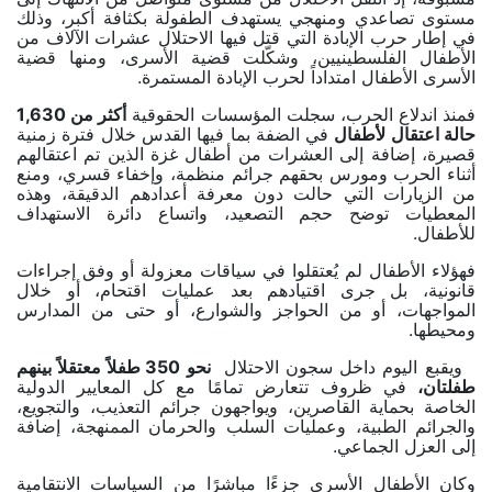
مستوى تصاعدي ومنهجي يستهدف الطفولة بكثافة أكبر، وذلك
في إطار حرب الإبادة التي قتل فيها الاحتلال عشرات الآلاف من
الأطفال الفلسطينيين، وشكّلت قضية الأسرى، ومنها قضية
الأسرى الأطفال امتداداً لحرب الإبادة المستمرة.
فمنذ اندلاع الحرب، سجلت المؤسسات الحقوقية
أكثر من 1,630
حالة اعتقال لأطفال
في الضفة بما فيها القدس خلال فترة زمنية
قصيرة، إضافة إلى العشرات من أطفال غزة الذين تم اعتقالهم
أثناء الحرب ومورس بحقهم جرائم منظمة، وإخفاء قسري، ومنع
من الزيارات التي حالت دون معرفة أعدادهم الدقيقة، وهذه
المعطيات توضح حجم التصعيد، واتساع دائرة الاستهداف
للأطفال.
فهؤلاء الأطفال لم يُعتقلوا في سياقات معزولة أو وفق إجراءات
قانونية، بل جرى اقتيادهم بعد عمليات اقتحام، أو خلال
المواجهات، أو من الحواجز والشوارع، أو حتى من المدارس
ومحيطها.
ويقبع اليوم داخل سجون الاحتلال
نحو 350 طفلاً معتقلاً بينهم
طفلتان،
في ظروف تتعارض تمامًا مع كل المعايير الدولية
الخاصة بحماية القاصرين، ويواجهون جرائم التعذيب، والتجويع،
والجرائم الطبية، وعمليات السلب والحرمان الممنهجة، إضافة
إلى العزل الجماعي.
وكان الأطفال الأسرى جزءًا مباشرًا من السياسات الانتقامية