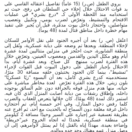
يروي الطفل (ص.ر) (15 عاماً) تفاصيل اعتقاله القاسي على
يد قوات الاحتلال خلال إخلاء حي السلطان في رفح، حيث تم
استخدامه منذ اللحظة الأولى كـ *درع بشري* في عمليات
الاقتحام والتمشيط، وتعرّض لضرب يومي، وتكبيل وتعصيب
متواصلين، واحتجاز داخل بيوت مدمّرة، قبل أن يُجبر على تنفيذ
مهام خطرة داخل مناطق قتال لمدة (48 يوماً).
اعتُقل (ص. ر) بعد أن أجبره الجنود على نقل الأوامر للسكان
لإخلاء المنطقة. وبعدها تم وضعه على دبابة عسكرية، ونُقل إلى
منطقة الشابورة، حيث احتُجز في منزلين متتاليين لمدة عشرة
أيام وهو مكبّل اليدين والقدمين ومعصوب العينين، وتعرّض خلال
هذه الفترة لضرب ممنهج كل صباح. وبعد عشرة أيام، بدأ
الاحتلال بإجبار الطفل على دخول البيوت قبل القوات لإجراء
"تمشيط"، بينما كان الجنود يختبئون خلفه مسافة 30 مترًا،
مستخدمينه كدرع بشري كامل، بعد أن ألبسوه "زيًا عسكريًا"
بلون زيتي. خلال هذه الفترة تعرّض لعدة مخاطر مباشرة على
حياته، منها هدم منزل فوقه بالجرافة دون علم السائق بوجوده
داخله، وإطلاق رشقات من دبابة أصابت المنزل الذي كان فيه.
استمر ذلك لمدة (48 يومًا)، كان خلالها يتعرض للعقاب والضرب
كلما رفض دخول المنازل. وفي آخر خمسة أيام، تم احتجازه
داخل غرفة مغلقة دون السماح له بالحديث مع أحد، ثم أفرج عنه
بطريقة تعسفية عبر إجباره على السير وحيدًا مسافة 2 كيلومتر
في منطقة عسكرية، مُحددًا له اتجاه الخروج عبر"خريطة"
وإضاءة بعيدة، مهددًا إياه بالقتل إذا لم يمتثل لأوامرهم، إلى أن
وصل منزل عمه وهناك وجد جده ووالده.