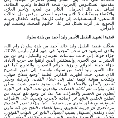
مقدمتها السكابيوس (الجرب) نتيجة الاكتظاظ وغياب النظافة،
يُضاف إلى ذلك الحرمان الكلي من العلاج، وتأخير العلاج،
والاكتفاء بمسكنات لا تلائم وضعهم الصحي، ورفض نقل الحالات
المتدهورة للمستشفيات. إلى جانب كل هذا يواجه الأطفال جريمة
التجويع التي أثرت بشكل كبير على حالتهم الصحية، وتسببت لهم
بأمراض.
قضية الشهيد الطفل الأسير وليد أحمد من بلدة سلواد
شكّلت قضية الطفل وليد خالد أحمد من بلدة سلواد
/
رام الله،
والذي استشهد في سجن "مجدو" في شهر آذار
/
مارس 2025،
جرّاء جوعاً، إلى جانب سياسات الحرمان، والتنكيل، وهو من بين
العشرات من الأسرى والمعتقلين الذين ارتقوا بعد حرب الإبادة،
جرّاء جملة الجرائم وأبرزها جرائم التعذيب، والتجويع كما في
حالة الأسير وليد أحمد من سلواد، واستناداً إلى تقرير التشريح
الذي صدر، حيث أظهرت التقارير الطبية
"وجود انتفاخ هوائي،
وتكتلات هوائية كثيفة تمتد إلى غشاء القلب، والرقبة وجدار
الصدر والبطن والأمعاء، إلى جانب وجود ضمور شديد، وبطن
غائر، وغياب تام لكتلة العضلات والدهون تحت الجلد في الجزء
العلوي من الجسم والأطراف، هذا عدا عن وجود بقع عديدة من
الطفح الجلدي الناتج عن إصابته بالجرب وتحديدا على الأطراف
السفلية، ومناطق أخرى من جسده". كما ويؤكّد تقرير التشريح
مرة أخرى أن جريمة التجويع، ومنها الجفاف الناتج عن قلة تناول
الماء وفقدان السوائل بسبب الإسهال الناتج عن التهاب القولون،
والتهاب في الأنسجة منتصف الصدر بسبب الانتفاخ الهوائي، كلها