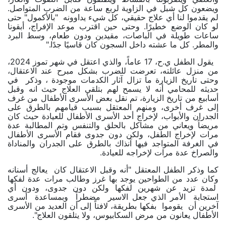
ويضعون كل شبل في الزاوية لربع ساعة من الضرب المتواصل.
لم يقدموا لنا أي علاج حقيقي، كل شيء يداوونه "بالأكمول" حتى
لو كان الوضع خطيرًا. وحتى حين اقترب موعد الإفراج، أبقونا
ساعات طويلة في الباصات، مقيدين ودون طعام، وسط البرد
والمطر. كل ما عشته داخل السجون كان قاسيًا جدًا."
يقول الطفل ي.ح، 17 عاماً، والذي اعتقل في شهر تموز 2024،
من منزل عائلته، تعرضت للضرب بشكل مبرح عند الاعتقال،
وحتى تاريخ الزيارة ما تزال آثار الكدمات موجودة ، وذكر في
حديثه للمحامي أنه لا يسمح لهم بتلقي العلاج حيث انه وقبل
أسابيع من تاريخ الزيارة، تم نقل بعض الأسرى الأطفال من غرف
إلى غرف أخرى، ومنهم المعتقل بسبب قيامهم بالطرق على
الجدران والأبواب، لإخراج أحد الأسرى الأطفال للعيادة حيث كان
مريضاً ويعاني من مشاكل بالحلق والتنفس وتم المطالبة عدة
مرات لإخراج الطفل، ولكن دون جدوى فقام الأسرى الأطفال
في الغرفة المتواجد فيها آنذاك بالطرق على الجدران والمناداة
والصراخ عدة مرات لإخراجه للعيادة.
كما وذكر الطفل المعتقل "أنه وقبل الاعتقال كان يعالج أسنانه
وكان عدد من الطواحين يوجد بها غرز وطالب مرات عدة لفكها
لمدة تزيد عن شهرين لفكها ولكن دون جدوى، ودون أي
استجابة الأمر الذي جعل الاسير مضطراً وبمساعدة أسرى
آخرين أن يقوموا بفكها بطريقة، لافتاً إلى أن العديد من الأسرى
الأطفال يعانون من مرض السكابيوس، ولا يتلقون العلاج".