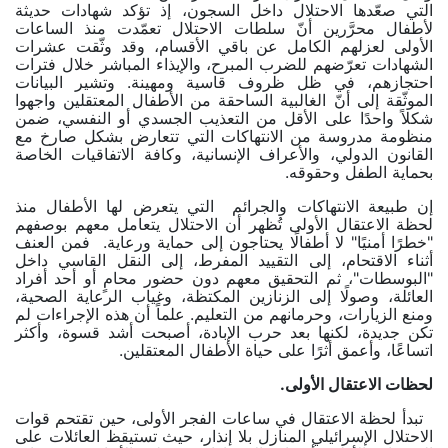
التي صعّدها الاحتلال داخل السجون، إذ تؤكد شهادات حديثة
لأطفال محرَّرين أنّ سلطات الاحتلال تعمّدت منذ الساعات
الأولى لعزلهم الكامل عن باقي الأقسام، وقد وثّقت عشرات
الشهادات تعرّضهم للضرب المبرح، والإيذاء المباشر خلال فترات
احتجازهم، في ظل ظروف قاسية ومهينة. وتشير البيانات
الموثّقة إلى أنّ الغالبية الساحقة من الأطفال المعتقلين واجهوا
شكلاً واحدًا على الأقل من التعذيب الجسدي أو النفسي، ضمن
منظومة مدروسة من الانتهاكات التي تتعارض بشكل صارخ مع
القانون الدولي، والأعراف الإنسانية، وكافة الاتفاقيات الخاصة
بحماية الطفل وحقوقه.
إن طبيعة الانتهاكات والجرائم التي يتعرض لها الأطفال منذ
لحظة الاعتقال الأولى تُظهر أن الاحتلال يتعامل معهم بوصفهم
"خطرًا أمنيًا" لا أطفالًا يحتاجون إلى حماية ورعاية. فمن العنف
أثناء الاقتحام، إلى التقييد المفرط، إلى النقل القاسي داخل
"البوسطات"، ثم التحقيق معهم دون حضور محامٍ أو أحد أفراد
العائلة، وصولًا إلى الزنازين المكتظة، وغياب الرعاية الصحية،
ومنع الزيارات، وحرمانهم من التعليم. علماً أن هذه الإجراءات لم
تكن جديدة، لكنها بعد حرب الإبادة، أصبحت أشد قسوة، وأكثر
اتساعًا، وأعمق أثرًا على حياة الأطفال المعتقلين
.
لحظات الاعتقال الأولى.
تبدأ لحظة الاعتقال في ساعات الفجر الأولى، حين تقتحم قوات
الاحتلال الإسرائيلي المنازل بلا إنذار، حيث تستيقظ العائلات على