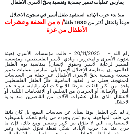
يمارس عمليات تدمير جسدية ونفسية بحقّ الأسرى الأطفال
منذ بدء حرب الإبادة استشهد طفل أسير في سجون الاحتلال
/
ة من الضفة وعشرات
جوعاً واعتقل أكثر من 1630 طفلاً
الأطفال من غزة
رام الله –
20/11/2025
- قالت مؤسسات الأسرى (هيئة
شؤون الأسرى والمحررين، ونادي الأسير الفلسطيني، ومؤسسة
الضمير لرعاية الأسير وحقوق الإنسان) بمناسبة يوم الطفل
العالمي، إن منظومة الاحتلال الإسرائيلي، تمارس عمليات تدمير
جسدية ونفسية بحقّ الأسرى الأطفال عبر جملة من السياسات
الممنهجة، فعلى مدار العقود الماضية، ظلّ الطفل الفلسطيني
واحدًا من أكثر الفئات تعرضًا للانتهاكات الإسرائيلية، سواء عبر
القتل والإصابة، أو الحرمان من التعليم، أو الاقتحامات الليلية، أو
الاعتقال الذي طال عشرات الآلاف من القاصرين منذ بداية
الاحتلال.
إذ لم يكن الطفل يومًا بمنأى عن سياسات القمع، بل كان دائمًا
في قلب المواجهة، يدفع ثمن وجوده في واقع مُحكم بالسيطرة
الاستعمارية، التي لا تفرّق بين كبير وصغير. ومع ذلك، فإن ما
جرى منذ بدء حرب الإبادة، شكّل نقطة تحوّل خطيرة وغير
مسبوقة، إذ انتقل الاحتلال من مستوى متواصل من الانتهاك إلى