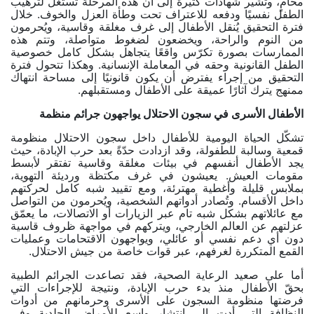
محامٍ، وتشير شهادات كثيرة إلى أن هذه المرحلة تُستغل لترهيب
الطفل نفسيًا ودفعه للاعتراف تحت وطأة العزل والخوف
.
خلال
فترة التحقيق يُنقل الأطفال إلى غرف مغلقة وقاسية، ويُحرمون
من النوم والراحة، ويخضعون لضغوط متواصلة، وتتم هذه
الممارسات بصورة تكرّس واقعًا يتجاهل بشكل كامل خصوصية
الطفل القانونية وحقه في المعاملة الإنسانية. وهكذا تتحول فترة
التحقيق من إجراء يفترض أن يكون قانونيًا إلى مساحة انتهاك
ممنهج يترك آثارًا عميقة على الأطفال ومستقبلهم.
الأطفال الأسرى في سجون الاحتلال يواجهون جرائم منظمة
تشكّل الحياة اليومية للأطفال داخل سجون الاحتلال منظومة
قمعية وسالبة للطفولة، وقد ازدادت حدّةً بعد حرب الإبادة، حيث
يجد الأطفال أنفسهم في بيئات مغلقة وقاسية تفتقر لأبسط
مقومات العيش. يعيشون في غرف مكتظة ورديئة التهوية،
بملابس قليلة وأغطية مهترئة، ومع تقييد شبه كامل لحركتهم
داخل الأقسام. وتُصادر أدواتهم الشخصية، ويُحرمون من التواصل
مع عائلاتهم بشكل شبه تام عبر الزيارات أو الاتصالات، ما يعمّق
عزلتهم عن العالم الخارجي، ويتركهم في مواجهة ظروف قاسية
دون أي دعم نفسي أو عائلي، ويواجهون الاقتحامات وعمليات
القمع المتكررة لغرفهم، عبر قوات خاصة من جيش الاحتلال.
أما على صعيد الرعاية الصحية، فقد تصاعدت الجرائم الطبية
بحقّ الأطفال منذ بدء حرب الإبادة، ونتيجة للإجراءات التي
فرضتها منظومة السجون على الأسرى وحرمانهم من أدوات
النظافة التي أدت إلى انتشار واسع للأمراض الجلدية وفي