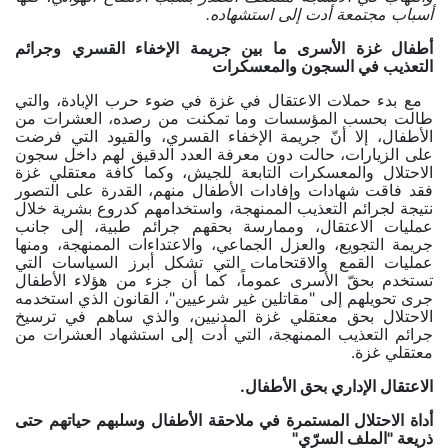
أسباب مجتمعة أدت إلى استشهاده.
أطفال غزة الأسرى ما بين جريمة الإخفاء القسري وجرائم
التعذيب في السجون والمعسكرات
مع بدء حملات الاعتقال في غزة في ضوء حرب الإبادة، والتي
طالت بحسب المؤسسات وما تمكنت من رصده، العشرات من
الأطفال، إلا أنّ جريمة الإخفاء القسري، والقيود التي فرضت
على الزيارات، حالت دون معرفة العدد الدقيق لهم داخل سجون
الاحتلال والمعسكرات التابعة للجيش، وكما كافة معتقلي غزة
فقد فاقت شهادات وإفادات الأطفال منهم، القدرة على التصور
نتيجة لجرائم التعذيب الممنهجة، واستخدامهم كدروع بشرية خلال
عمليات الاعتقال، وممارسة بحقهم جرائم طبية، إلى جانب
جريمة التجويع، والعزل الجماعي، والاعتداءات الممنهجة، ومنها
عمليات القمع والاقتحامات التي تشكل أبرز السياسات التي
تستخدم بحقّ الأسرى عموماً، كما أن جزء من هؤلاء الأطفال
جرى تحويلهم إلى "مقاتلين غير شرعيين"، القانون الذي استخدمه
الاحتلال بحق معتقلي غزة المدنيين، والذي ساهم في ترسيخ
جرائم التعذيب الممنهجة، التي أدت إلى استشهاد العشرات من
معتقلي غزة.
الاعتقال الإداري بحق الأطفال.
أداة الاحتلال المستمرة في ملاحقة الأطفال وسلبهم حياتهم حتى
ذريعة "الملف السرّي"