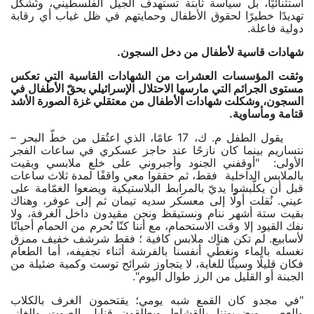
استثنائيًا، بل سياسة ثابتة تستهدف الجيل الفلسطيني، وتُشكّل
تهديدًا خطيرًا لحقوق الأطفال وحمايتهم في ظل غياب أي رقابة
دولية فاعلة.
شهادات قاسية لأطفال من دخل السجون.
وثقت المؤسسات العشرات من الشهادات القاسية التي تعكس
مستوى الجرائم التي مارسها الاحتلال الإسرائيلي بحقّ الأطفال في
السجون، وشكلت شهادات الأطفال من معتقلي غزة الصورة الأشد
قتامة ومأساوية.
يقول الطفل م. ك، 17 عامًا، الذي اعتُقل من خطّ البحر –
نتساريم بينما كان نازحًا عند حاجز عسكري في ساعات الفجر
الأولى: "أوقفني الجنود وأجبروني على خلع ملابسي وبقيت
بالملابس الداخلية فقط، ثم حققوا معي واقفًا لمدة ثلاث ساعات
قبل أن يكلّبشوا يديّ بالمرابط البلاستيكية ويضعوا الغمّامة على
عيني. نُقلت أولًا إلى معسكر سديه تيمان ثم إلى عوفر، وهناك
بقيت ستة أشهر ننام ونستيقظ ونحن مقيدون داخل الغرفة، ولا
نفك القيود إلا وقت الاستحمام، مع أننا كنّا نُحرم من الحمام أحيانًا
لأسابيع. لم تكن هناك ملابس كافية ؛ فقط شرشف خفيف ممزق
نغسله بالماء ونغطّي أنفسنا بالفرشة أثناء تجفيفه، أما الطعام
فكان قليلًا وسيئًا للغاية، لا يتجاوز شرائح توست وكمية ضئيلة من
الجبنة أو القليل من الرز طوال اليوم".
"في مجدو كان القمع شبه يومي؛ يقتحمون الغرف بالكلاب
والعصي ويضربوننا بالقشاط ويطلقون قنابل الصوت والغاز،