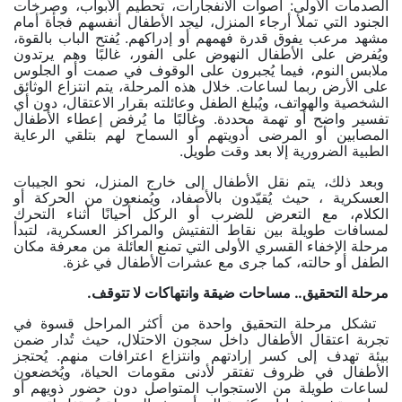
الصدمات الأولى: أصوات الانفجارات، تحطيم الأبواب، وصرخات
الجنود التي تملأ أرجاء المنزل، ليجد الأطفال أنفسهم فجأة أمام
مشهد مرعب يفوق قدرة فهمهم أو إدراكهم. يُفتح الباب بالقوة،
ويُفرض على الأطفال النهوض على الفور، غالبًا وهم يرتدون
ملابس النوم، فيما يُجبرون على الوقوف في صمت أو الجلوس
على الأرض ربما لساعات. خلال هذه المرحلة، يتم انتزاع الوثائق
الشخصية والهواتف، ويُبلغ الطفل وعائلته بقرار الاعتقال، دون أي
تفسير واضح أو تهمة محددة. وغالبًا ما يُرفض إعطاء الأطفال
المصابين أو المرضى أدويتهم أو السماح لهم بتلقي الرعاية
الطبية الضرورية
إلا بعد وقت طويل.
وبعد ذلك، يتم نقل الأطفال إلى خارج المنزل، نحو الجيبات
العسكرية ، حيث يُقيّدون بالأصفاد، ويُمنعون من الحركة أو
الكلام، مع التعرض للضرب أو الركل أحيانًا أثناء التحرك
لمسافات طويلة بين نقاط التفتيش والمراكز العسكرية، لتبدأ
مرحلة الإخفاء القسري الأولى التي تمنع العائلة من معرفة مكان
الطفل أو حالته، كما جرى مع عشرات الأطفال في غزة.
مرحلة التحقيق.. مساحات ضيقة وانتهاكات لا تتوقف.
تشكل مرحلة التحقيق واحدة من أكثر المراحل قسوة في
تجربة اعتقال الأطفال داخل سجون الاحتلال، حيث تُدار ضمن
بيئة تهدف إلى كسر إرادتهم وانتزاع اعترافات منهم. يُحتجز
الأطفال في ظروف تفتقر لأدنى مقومات الحياة، ويُخضعون
لساعات طويلة من الاستجواب المتواصل دون حضور ذويهم أو