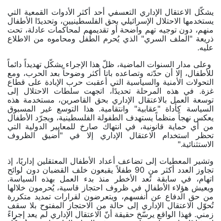
يشكّل الاعتقال الإداري التعسفي أحد أكثر الأدوات القمعية التي
يستخدمها الاحتلال الإسرائيلي بحق الفلسطينيين، وتحديدًا الأطفال
منهم، دون توجيه تهم واضحة أو تقديمهم لمحاكمات عادلة، تحت
ذريعة "الملف السري" الذي يُحرم الطفل ومحاموه من الاطلاع
عليه.
وعلى مدار السنوات الماضية، ظلّ هذا الإجراء يشكّل تهديداً دائماً
للأطفال، إلا أن حدّته وتصاعده باتا أكثر وضوحاً بعد الحرب، ومع
التحولات الأمنية والسياسية التي أعقبت حرب الإبادة على قطاع
غزة. في هذه المرحلة تحديدًا، اتجهت سلطات الاحتلال إلى
توسعة العمل بالاعتقال الإداري بحق القاصرين، مستخدمة هذه
السياسة كأداة "عقابية" وانتقامية. هذا التوسع غير المسبوق
يعكس نهجاً منظماً يستهدف الطفولة الفلسطينية، ويجرّد الأطفال
من أي حماية قانونية، في انتهاك صارخ للمعايير الدولية التي
تحظر استخدام الاعتقال الإداري إلا في "أضيق الظروف
الاستثنائية
".
وتشير المعطيات إلى تضاعف أعداد الأطفال المعتقلين إداريًا، إذ
تجاوز العدد أكثر من 90 طفلاً يقبعون خلف القضبان دون لوائح
اتهام، في سابقة تُعد الأخطر منذ بدء العمل بهذه السياسة.
ويعيش هؤلاء الأطفال في ظروف احتجاز قاسية، يُحرمون خلالها
من حق الدفاع عن أنفسهم، ويتعرضون لقرارات تمديد متكررة
تُحوّل الاعتقال الإداري إلى حالة من الاحتجاز المفتوح بلا سقف
زمني. فهذا الواقع يرسّخ حقيقة أنّ الاعتقال الإداري لم يعد إجراءً