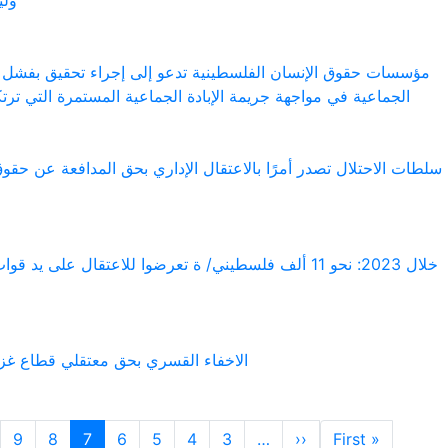
ولي
مؤسسات حقوق الإنسان الفلسطينية تدعو إلى إجراء تحقيق بفشل مكت
الجماعية في مواجهة جريمة الإبادة الجماعية المستمرة التي ترت
سلطات الاحتلال تصدر أمرًا بالاعتقال الإداري بحق المدافعة عن حقوق
خلال 2023: نحو 11 ألف فلسطيني/ ة تعرضوا للاعتقال على يد
الاخفاء القسري بحق معتقلي قطاع غزة
Pagination
Previous page
First page
9
8
7
6
5
4
3
…
‹‹
« First