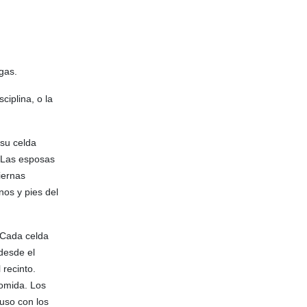
ogas.
ciplina, o la
 su celda
. Las esposas
iernas
nos y pies del
. Cada celda
desde el
 recinto.
comida. Los
luso con los