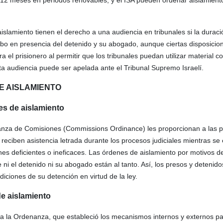
12 meses en periodos renovables, y el ISA pueden ordenar aislamient
islamiento tienen el derecho a una audiencia en tribunales si la duraci
abo en presencia del detenido y su abogado, aunque ciertas disposicio
el prisionero al permitir que los tribunales puedan utilizar material co
sta audiencia puede ser apelada ante el Tribunal Supremo Israelí.
E AISLAMIENTO
nes de aislamiento
nanza de Comisiones (Commissions Ordinance) les proporcionan a las 
reciben asistencia letrada durante los procesos judiciales mientras se
nes deficientes o ineficaces. Las órdenes de aislamiento por motivos d
i el detenido ni su abogado están al tanto. Así, los presos y detenido
iciones de su detención en virtud de la ley.
de aislamiento
a la Ordenanza, que estableció los mecanismos internos y externos par