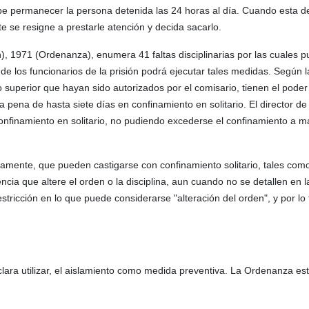
debe permanecer la persona detenida las 24 horas al día. Cuando esta d
 se resigne a prestarle atención y decida sacarlo.
n), 1971 (Ordenanza), enumera 41 faltas disciplinarias por las cuales 
de los funcionarios de la prisión podrá ejecutar tales medidas. Según
 o superior que hayan sido autorizados por el comisario, tienen el pode
pena de hasta siete días en confinamiento en solitario. El director de 
nfinamiento en solitario, no pudiendo excederse el confinamiento a m
agamente, que pueden castigarse con confinamiento solitario, tales com
ncia que altere el orden o la disciplina, aun cuando no se detallen en l
tricción en lo que puede considerarse "alteración del orden", y por lo 
eclara utilizar, el aislamiento como medida preventiva. La Ordenanza es