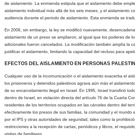
de aislamiento. La enmienda estipula que el aislamiento debe emplear
aislamiento individual más allá de los seis meses, y el aislamiento
audiencia durante el periodo de aislamiento. Esta enmienda se tradu
En 2006, sin embargo, la ley se modificó nuevamente, desencadenan
aislamiento de un preso se ampliaron, al igual que los poderes de l
adicionales fueron cancelados. La modificación también amplía la cap
justificar el aislamiento, limitando la capacidad del recluso para ape
EFECTOS DEL AISLAMIENTO EN PERSONAS PALESTI
Cualquier uso de la incomunicación o el aislamiento exacerba el ais
los prisioneros y detenidos palestinos agrava aún más el aislamient
de su encarcelamiento ilegal en Israel. En 1995, Israel transfirió to
dentro de Israel, en violación directa del artículo 76 de la Cuarta
residentes de los territorios ocupados en las cárceles dentro del ter
efectivamente los presos de sus familias, la comunidad y el mundo e
por el IPS y otras autoridades de seguridad, tales como la prohibici
restricciones a la recepción de cartas, periódicos y libros, el requi
visitas de familiares.