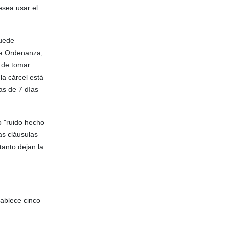
esea usar el
puede
 la Ordenanza,
r de tomar
la cárcel está
as de 7 días
o "ruido hecho
as cláusulas
tanto dejan la
tablece cinco