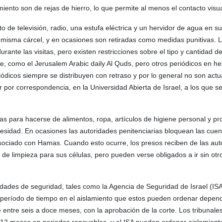
iento son de rejas de hierro, lo que permite al menos el contacto visua
 de televisión, radio, una estufa eléctrica y un hervidor de agua en su
misma cárcel, y en ocasiones son retiradas como medidas punitivas. L
urante las visitas, pero existen restricciones sobre el tipo y cantidad d
e, como el Jerusalem Arabic daily Al Quds, pero otros periódicos en he
ódicos siempre se distribuyen con retraso y por lo general no son act
ar por correspondencia, en la Universidad Abierta de Israel, a los que 
s para hacerse de alimentos, ropa, artículos de higiene personal y pr
cesidad. En ocasiones las autoridades penitenciarias bloquean las cue
asociado con Hamas. Cuando esto ocurre, los presos reciben de las aut
de limpieza para sus células, pero pueden verse obligados a ir sin otro
ridades de seguridad, tales como la Agencia de Seguridad de Israel (ISA
 El período de tiempo en el aislamiento que estos pueden ordenar depe
entre seis a doce meses, con la aprobación de la corte. Los tribunal