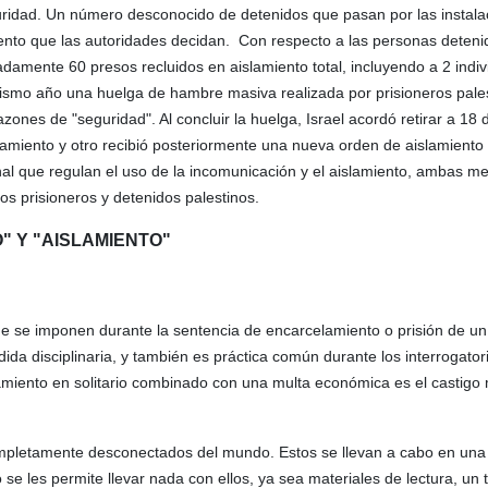
guridad. Un número desconocido de detenidos que pasan por las instala
ento que las autoridades decidan. Con respecto a las personas deteni
damente 60 presos recluidos en aislamiento total, incluyendo a 2 indiv
mismo año una huelga de hambre masiva realizada por prisioneros pales
azones de "seguridad". Al concluir la huelga, Israel acordó retirar a 18 
lamiento y otro recibió posteriormente una nueva orden de aislamiento 
ional que regulan el uso de la incomunicación y el aislamiento, ambas m
os prisioneros y detenidos palestinos.
" Y "AISLAMIENTO"
que se imponen durante la sentencia de encarcelamiento o prisión de un
dida disciplinaria, y también es práctica común durante los interrogato
amiento en solitario combinado con una multa económica es el castig
completamente desconectados del mundo. Estos se llevan a cabo en una
se les permite llevar nada con ellos, ya sea materiales de lectura, un t