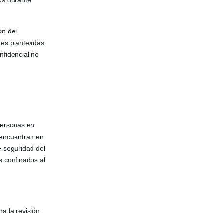
os durante
ón del
nes planteadas
nfidencial no
personas en
 encuentran en
e seguridad del
s confinados al
a la revisión