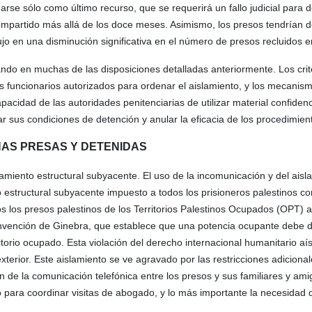
se sólo como último recurso, que se requerirá un fallo judicial para d
 compartido más allá de los doce meses. Asimismo, los presos tendrían 
jo en una disminución significativa en el número de presos recluidos e
do en muchas de las disposiciones detalladas anteriormente. Los crite
os funcionarios autorizados para ordenar el aislamiento, y los mecanis
acidad de las autoridades penitenciarias de utilizar material confidenc
lar sus condiciones de detención y anular la eficacia de los procedimient
NAS PRESAS Y DETENIDAS
lamiento estructural subyacente. El uso de la incomunicación y del aisl
o estructural subyacente impuesto a todos los prisioneros palestinos c
dos los presos palestinos de los Territorios Palestinos Ocupados (OPT) a
 Convención de Ginebra, que establece que una potencia ocupante debe d
ritorio ocupado. Esta violación del derecho internacional humanitario aís
xterior. Este aislamiento se ve agravado por las restricciones adiciona
ón de la comunicación telefónica entre los presos y sus familiares y ami
sito para coordinar visitas de abogado, y lo más importante la necesidad 