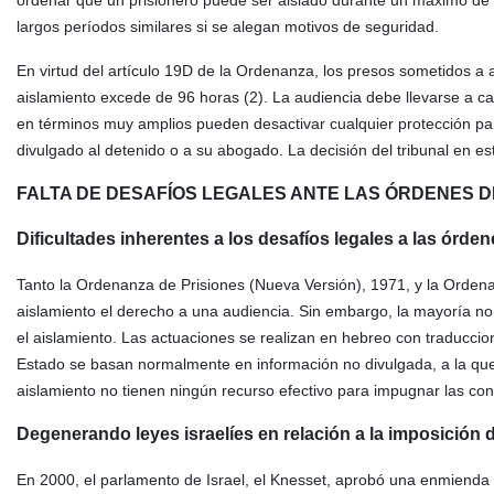
ordenar que un prisionero puede ser aislado durante un máximo de 
largos períodos similares si se alegan motivos de seguridad.
En virtud del artículo 19D de la Ordenanza, los presos sometidos a a
aislamiento excede de 96 horas (2). La audiencia debe llevarse a c
en términos muy amplios pueden desactivar cualquier protección para 
divulgado al detenido o a su abogado. La decisión del tribunal en e
FALTA DE DESAFÍOS LEGALES ANTE LAS ÓRDENES D
Dificultades inherentes a los desafíos legales a las órde
Tanto la Ordenanza de Prisiones (Nueva Versión), 1971, y la Orde
aislamiento el derecho a una audiencia. Sin embargo, la mayoría no 
el aislamiento. Las actuaciones se realizan en hebreo con traduccio
Estado se basan normalmente en información no divulgada, a la que n
aislamiento no tienen ningún recurso efectivo para impugnar las cond
Degenerando leyes israelíes en relación a la imposición 
En 2000, el parlamento de Israel, el Knesset, aprobó una enmienda 