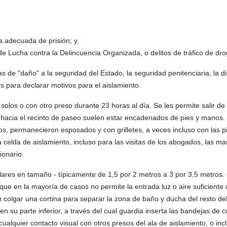
na adecuada de prisión; y,
 de Lucha contra la Delincuencia Organizada, o delitos de tráfico de dr
as de "daño" a la seguridad del Estado, la seguridad penitenciaria, la dis
es para declarar motivos para el aislamiento.
olos o con otro preso durante 23 horas al día. Se les permite salir de
o hacia el recinto de paseo suelen estar encadenados de pies y manos
, permanecieron esposados ​​y con grilletes, a veces incluso con las p
celda de aislamiento, incluso para las visitas de los abogados, las ma
ionario.
milares en tamaño - típicamente de 1,5 por 2 metros a 3 por 3,5 metros
e en la mayoría de casos no permite la entrada luz o aire suficiente 
n colgar una cortina para separar la zona de baño y ducha del resto del
 su parte inferior, a través del cual guardia inserta las bandejas de 
alquier contacto visual con otros presos del ala de aislamiento, o inc