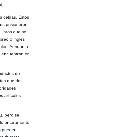
l.
s celdas. Estos
os prisioneros
e libros que se
breo o inglés
uales. Aunque a
se encuentran en
oductos de
ntas que de
oridades
s artículos
), pero se
nde enteramente
es pueden