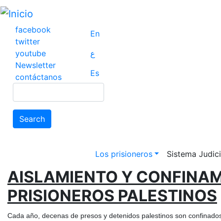
Pasar
al
contenido
facebook
En
principal
twitter
youtube
ع
Newsletter
Es
contáctanos
Search
Search
Main navigation
Los prisioneros
Sistema Judicia
AISLAMIENTO Y CONFINAM
PRISIONEROS PALESTINOS
Cada año, decenas de presos y detenidos palestinos son confinados 