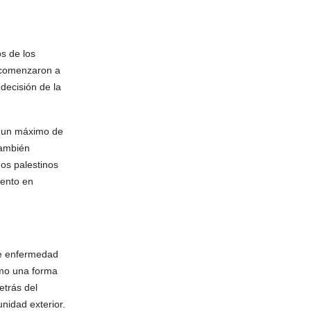
os de los
n comenzaron a
decisión de la
te un máximo de
también
dos palestinos
iento en
de enfermedad
como una forma
etrás del
unidad exterior.