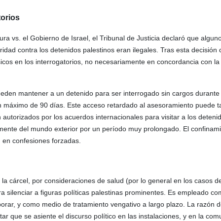
torios
ura vs. el Gobierno de Israel, el Tribunal de Justicia declaró que algun
uridad contra los detenidos palestinos eran ilegales. Tras esta decisió
sicos en los interrogatorios, no necesariamente en concordancia con la 
d pueden mantener a un detenido para ser interrogado sin cargos duran
un máximo de 90 días. Este acceso retardado al asesoramiento puede 
autorizados por los acuerdos internacionales para visitar a los deteni
almente del mundo exterior por un período muy prolongado. El confinam
ón en confesiones forzadas.
la cárcel, por consideraciones de salud (por lo general en los casos 
para silenciar a figuras políticas palestinas prominentes. Es empleado 
orar, y como medio de tratamiento vengativo a largo plazo. La razón d
ar que se asiente el discurso político en las instalaciones, y en la com