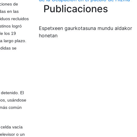
ciones de
Publicaciones
das en las
iduos recluidos
tinos logró
Espetxeen gaurkotasuna mundu aldakor
de los 19
honetan
a largo plazo.
edidas se
 detenido. El
rios, usándose
o más común
 celda vacía
elevisor o un