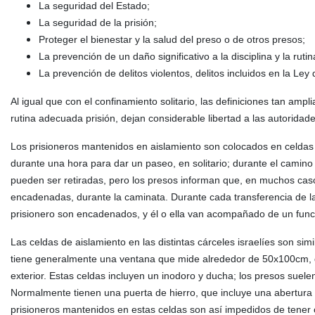
La seguridad del Estado;
La seguridad de la prisión;
Proteger el bienestar y la salud del preso o de otros presos;
La prevención de un daño significativo a la disciplina y la ruti
La prevención de delitos violentos, delitos incluidos en la Ley
Al igual que con el confinamiento solitario, las definiciones tan ampli
rutina adecuada prisión, dejan considerable libertad a las autoridad
Los prisioneros mantenidos en aislamiento son colocados en celdas s
durante una hora para dar un paseo, en solitario; durante el camin
pueden ser retiradas, pero los presos informan que, en muchos casos
encadenadas, durante la caminata. Durante cada transferencia de la 
prisionero son encadenados, y él o ella van acompañado de un func
Las celdas de aislamiento en las distintas cárceles israelíes son si
tiene generalmente una ventana que mide alrededor de 50x100cm, qu
exterior. Estas celdas incluyen un inodoro y ducha; los presos suele
Normalmente tienen una puerta de hierro, que incluye una abertura en
prisioneros mantenidos en estas celdas son así impedidos de tener cu