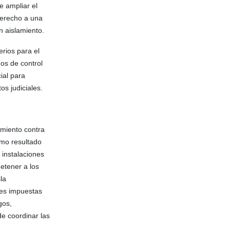
e ampliar el
derecho a una
n aislamiento.
rios para el
mos de control
ial para
os judiciales.
amiento contra
omo resultado
 instalaciones
etener a los
la
les impuestas
gos,
de coordinar las