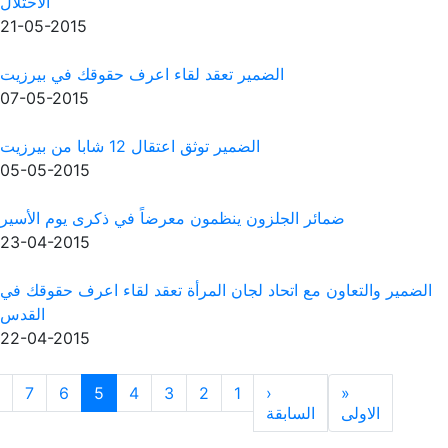
الاحتلال
21-05-2015
قد لقاء اعرف حقوقك في بيرزيت
07-05-2015
اعتقال 12 شابا من بيرزيت
05-05-2015
مون معرضاً في ذكرى يوم الأسير
23-04-2015
المرأة تعقد لقاء اعرف حقوقك في
القدس
22-04-2015
2
3
4
5
6
7
8
9
…
التالية
الاخيرة
ge
Next page
Previou
»
›