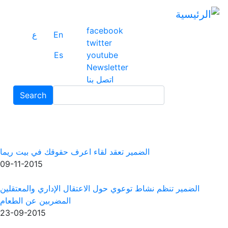
تجاوز
إلى
faceb
المحتوى
En
ع
twitte
الرئيسي
Es
youtu
Newsle
تصل بنا
Search
Search
د لقاء اعرف حقوقك في بيت ريما
09-11-2015
ول الاعتقال الإداري والمعتقلين
المضربين عن الطعام
23-09-2015