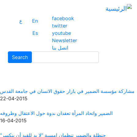
تجاوز
إلى
face
المحتوى
En
ع
twitt
الرئيسي
Es
yout
News
ل بنا
Search
Search
قوق الانسان في جامعة القدس
22-04-2015
قدان ندوة حول الاعتقال وظروفه
16-04-2015
 امسية "لا بد للقيد أن ينكسر"