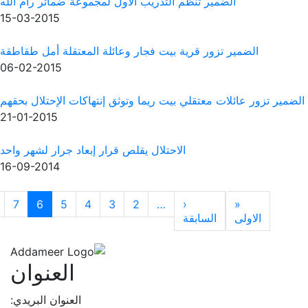
 الأول لمجموعة ضمائر رام الله
15-03-2015
ر وعائلة المعتقلة أمل طقاطقة
06-02-2015
 وتوثق إنتهاكات الإحتلال بحقهم
21-01-2015
يقلص قرار إبعاد جرار لشهر واحد
16-09-2014
2
3
4
5
6
7
8
9
10
التالية
الاخيرة
ge
Next page
Previo
»
›
العنوان
العنوان البريدي: