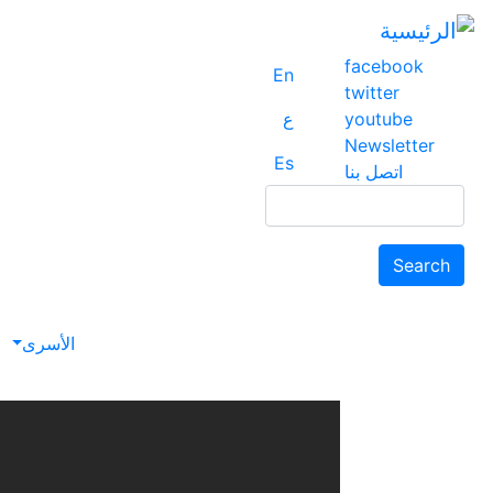
facebook
En
twitter
youtube
ع
Newsletter
Es
اتصل بنا
Search
Search
avigation
الأسرى