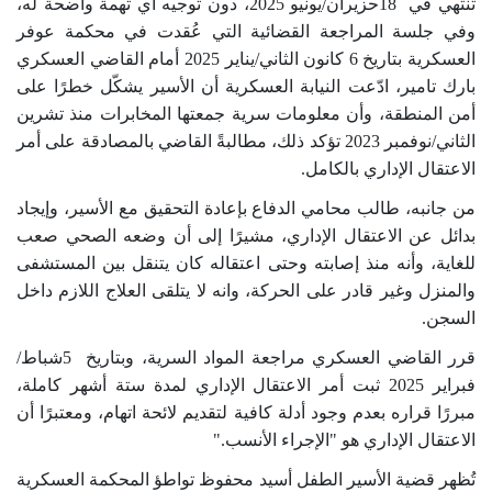
تنتهي في
18
حزيران/يونيو 2025، دون توجيه أي تهمة واضحة له،
وفي جلسة المراجعة القضائية التي عُقدت في محكمة عوفر
العسكرية بتاريخ 6
كانون الثاني/يناير 2025 أمام القاضي العسكري
بارك تامير، ادّعت النيابة العسكرية أن الأسير يشكّل خطرًا على
أمن المنطقة، وأن معلومات سرية جمعتها المخابرات منذ تشرين
الثاني/نوفمبر 2023 تؤكد ذلك، مطالبةً القاضي بالمصادقة على أمر
الاعتقال الإداري بالكامل
.
من جانبه، طالب محامي الدفاع بإعادة التحقيق مع الأسير، وإيجاد
بدائل عن الاعتقال الإداري، مشيرًا إلى أن وضعه الصحي صعب
للغاية، وأنه منذ إصابته وحتى اعتقاله كان يتنقل بين المستشفى
والمنزل وغير قادر على الحركة، وانه لا يتلقى العلاج اللازم داخل
السجن.
قرر القاضي
العسكري مراجعة المواد السرية، وبتاريخ
5
شباط/
فبراير 2025 ثبت أمر الاعتقال الإداري لمدة ستة أشهر كاملة،
مبررًا قراره بعدم وجود أدلة كافية لتقديم لائحة اتهام، ومعتبرًا أن
الاعتقال الإداري هو "الإجراء الأنسب
".
تُظهر قضية الأسير الطفل أسيد محفوظ تواطؤ المحكمة العسكرية