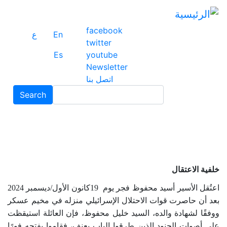
ت
إ
facebook
ا
En
ع
twitter
ا
Es
youtube
Newsletter
اتصل بنا
Search
Search
خلفية الاعتقال
اعتُقل الأسير أسيد محفوظ فجر يوم
19
كانون الأول/ديسمبر 2024
بعد أن حاصرت قوات الاحتلال الإسرائيلي منزله في مخيم عسكر
ووفقًا لشهادة والده، السيد خليل محفوظ، فإن العائلة استيقظت
على أصوات الجنود الذين طرقوا الباب بعنف، فقاموا بفتحه فورًا