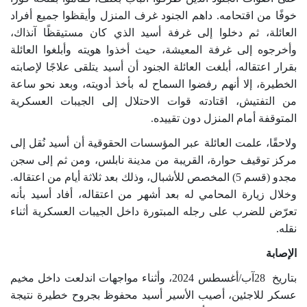
خوفًا من اقتحامه
.
داهم الجنود غرف المنزل وأيقظوا جميع أفراد
العائلة، ثم دخلوا إلى غرفة أسيد الذي كان مستيقظًا آنذاك،
وأخرجوه إلى غرفة المعيشة، حيث أخذوا هويته وأبلغوا العائلة
بقرار اعتقاله، أبلغت العائلة الجنود أن أسيد يتلقى علاجًا لإصابته
الخطيرة، إلا أنهم رفضوا السماح له بأخذ أدويته،
وبعد نحو ساعة
من التفتيش، اقتادته قوات الاحتلال إلى الجيبات العسكرية
المتوقفة أمام المنزل دون تقييده
.
ولاحقًا، علمت العائلة عبر المؤسسات الحقوقية أن أسيد نُقل إلى
مركز توقيف حوارة،
القريبة من مدينة نابلس، ومن ثم إلى سجن
مجدو (قسم 5) المخصص للأشبال، وذلك بعد ثلاثة أيام من اعتقاله
.
وخلال زيارة المحامي له بعد أشهر من اعتقاله، أفاد أسيد بأنه
تعرّض للضرب على رجله المبتورة داخل الجيبات العسكرية أثناء
نقله
.
الإصابة
بتاريخ
28
آب/أغسطس 2024، وأثناء مواجهات اندلعت داخل مخيم
عسكر للاجئين، أصيب الأسير أسيد محفوظ بجروح خطيرة نتيجة