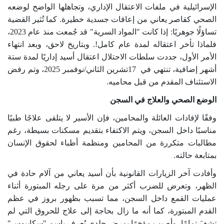
الإسرائيلية في ملفات الاعتقال الإداري، وتجاهلها الواضح لوضعه
الصحي كقاصر يعاني من إعاقات جسدية خطيرة. كما تُثير القضية
تساؤلًا جوهريًا: إذا كانت "المواد السرية" قد جُمعت منذ عام 2023،
فلماذا تأخر اعتقاله لمدة عام كامل!. وبتاريخ لاحق، وبعد انتهاء
الأمر الأول، جددت سلطات الاحتلال اعتقال أسيد إداريًا لمدة ستة
أشهر إضافية، تنتهي في
17
تشرين الثاني/نوفمبر 2025، وتم رفض
الاستئناف المقدم من قبل محاميه.
الوضع الصحي والعلاج في السجن
وفقًا لإفادات العائلة والمحامين، فإن الأسير لا يتلقى علاجًا طبيًا
مناسبًا داخل السجن، ويتم الاكتفاء بتقديم مسكنات بسيطة، رغم
مطالبات متكررة من المحامين ومنظمة أطباء لحقوق الإنسان
بمتابعة حالته
.
وأفادت آخر الزيارات القانونية بأن أسيد يعاني من آلام حادة في
الظهر، وتعرض للضرب أكثر من مرة على رجله المبتورة أثناء
عمليات القمع داخل السجن، مما تسبب بظهور بروز في عظم
القدم المبتورة، كما أنه ما زال بحاجة إلى علاج للحروق التي لم
تشفَ تمامًا، وأصيب مؤخرًا بمرض جلدي يُعرف باسم
"
سكابيوس"