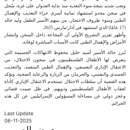
وتعب شديد نتيجة سوء التغذية منذ بداية العدوان على غزة، سُجل
في سجن مجدو استشهاد ثمانية أسرى جراء التعذيب والإهمال
الطبي وسوء ظروف الاحتجاز، من بينهم الأسير الطفل وليد خالد
(17 عامًا) الذي استشهد في آذار/مارس 2025
.
وأظهر تقرير التشريح الأولي أن المجاعة داخل السجن وانتشار
الأمراض والإهمال الطبي كانت الأسباب المباشرة لوفاته
.
تُبرز حالة الأسير أسيد خليل محفوظ الانتهاكات الجسيمة التي
يتعرض لها الأطفال الفلسطينيون في سجون الاحتلال، من
الاعتقال الإداري التعسفي، والإهمال الطبي المتعمد، والتعذيب
الجسدي والنفسي، والحرمان من الزيارة والرعاية الصحية
.
وتؤكد
هذه القضية أن سلطات الاحتلال تستخدم الاعتقال الإداري كأداة
لعقاب الأطفال الفلسطينيين وذويهم، في ظل صمت قضائي
وعجز دولي عن مساءلة المسؤولين الإسرائيليين عن كل هذه
الجرائم.
Last Update
06-11-2025
معرض الصور