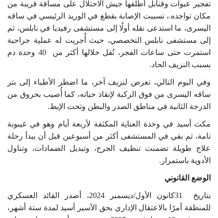
تفجير عبوات وقنابل أطلقها جيش الاحتلال على مسافة قريبة من
مكان تواجده
.
، تسببت الإصابة بقطع في الوريد الرئيسي في ساقه
اليسرى، ما استدعى نقله أولًا إلى مستشفى رفيديا في نابلس، ثم
إلى مستشفى نابلس التخصصي، حيث أُجريت له عملية جراحية
استمرت حتى ساعات الفجر، نُقل خلالها أكثر من
40
وحدة دم
بسبب النزيف الحاد
.
وفي اليوم التالي، تعرض لنزيف آخر، ما اضطر الأطباء إلى بتر
ساقه اليسرى من فوق الركبة لإنقاذ حياته،
كما أُصيب بحروق من
الدرجة الثانية في مناطق الصدر والبطن وتحت الإبط
.
مكث أسيد في وحدة العناية المكثفة لأربعة أيام وهو في غيبوبة
تامة، ثم بقي في المستشفى أكثر من أسبوعين قبل أن يبدأ رحلة
علاج طويلة تضمنت تنظيف الجرح، وتبديل الضمادات، وتناول
الأدوية باستمرار
.
الوضع القانوني
بتاريخ
31
كانون الأول/ديسمبر 2024، أصدر القائد العسكري
للمنطقة أمرًا بالاعتقال الإداري بحق الأسير أسيد لمدة ستة أشهر،