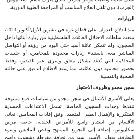
(الجرب)، دون تلقي العلاج المناسب أو المراجعة الطبية الدورية
.
الزيارات
منذ اندلاع العدوان على قطاع غزة في تشرين الأول/أكتوبر 2023،
منعت سلطات الاحتلال العائلات الفلسطينية من زيارة أبنائها داخل
السجون، ولم تتمكن عائلة أسيد حتى اليوم من رؤيته أو التواصل
المباشر معه، باستثناء زيارات محدودة للمحامين، أو جلسات
المحاكمة التي تُعقد بشكل مغلق وسري عبر الفيديو، وفقط
بحضور محاميه دون عائلته، مما يمنع الاطلاع الدقيق على حالته
الصحية والنفسية
.
سجن مجدو وظروف الاحتجاز
يعاني الأسرى الأشبال في سجن مجدو من سياسات قمع ممنهجة
تنفذها وحدات السجون الخاصة، تشمل الاعتداءات الجسدية
المتكررة والإهمال الطبي المتعمد، وفق إفادات المحامين، تعاني
الأقسام من انتشار واسع للأمراض الجلدية، خاصة مرض
سكابيوس، إضافة إلى التجويع الممنهج ونقص الملابس وسوء
النظافة، ويعاني الأسير أسيد من نحافة مفرطة وشحوب واضح