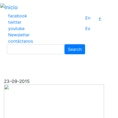
Pasar
al
contenido
facebook
En
ع
principal
twitter
youtube
Es
Newsletter
contáctanos
Search
Search
23-09-2015