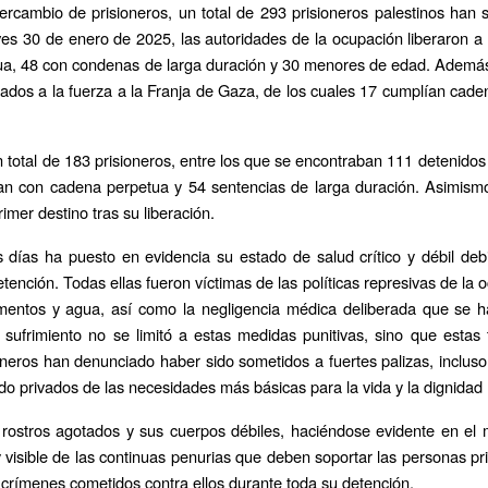
ercambio de prisioneros, un total de 293 prisioneros palestinos han 
ueves 30 de enero de 2025, las autoridades de la ocupación liberaron a
tua, 48 con condenas de larga duración y 30 menores de edad. Además
tados a la fuerza a la Franja de Gaza, de los cuales 17 cumplían cade
 total de 183 prisioneros, entre los que se encontraban 111 detenidos
plían con cadena perpetua y 54 sentencias de larga duración. Asimismo
er destino tras su liberación.
 días ha puesto en evidencia su estado de salud crítico y débil deb
nción. Todas ellas fueron víctimas de las políticas represivas de la 
limentos y agua, así como la negligencia médica deliberada que se
sufrimiento no se limitó a estas medidas punitivas, sino que estas
sioneros han denunciado haber sido sometidos a fuertes palizas, incluso
do privados de las necesidades más básicas para la vida y la dignida
 rostros agotados y sus cuerpos débiles, haciéndose evidente en e
 visible de las continuas penurias que deben soportar las personas pri
 crímenes cometidos contra ellos durante toda su detención.