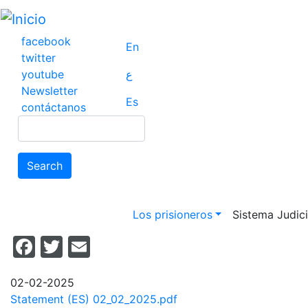
Pasar
al
contenido
facebook
En
principal
twitter
youtube
ع
Newsletter
Es
contáctanos
Search
Search
Main navigation
Los prisioneros
Sistema Judicia
Facebook
Twitter
Email
02-02-2025
Statement (ES) 02_02_2025.pdf