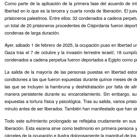
Como parte de la aplicación de la primera fase del acuerdo de int
libertad en lo que es la tercera y cuarta ronda de liberación. El j
prisioneros palestinos. Entre ellos: 32 condenados a cadena perpe
un total de 20 prisioneros procedentes de Cisjordania fueron depor
condenas de larga duración.
Ayer, sábado 1 de febrero de 2025, la ocupación puso en libertad un
Gaza tras el 7 de octubre y la invasión terrestre israelí; 18 cum
condenados a cadena perpetua fueron deportados a Egipto como prim
La salida de la mayoría de las personas puestas en libertad estos
condiciones a las que fueron expuestas durante quince meses de dete
las que se incluyen la hambruna y deshidratación por falta de a
manera persistente durante su encarcelamiento. Sin embargo, su 
expuestas a tortura física y psicológica. Tras su salida, varios pri
minuto antes de ser liberados. También han manifestado que han si
Todo este sufrimiento prolongado se reflejaba crudamente en sus
liberación. Esta escena sirve como testimonio en primera persona y
cárceles de la ocupación e ilustra dolorosamente la magnitud de los