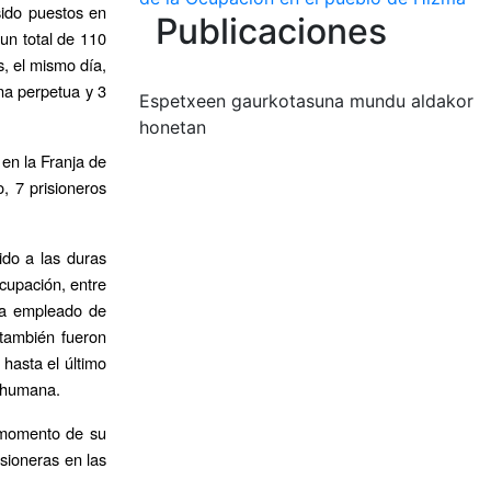
sido puestos en
Publicaciones
 un total de 110
, el mismo día,
na perpetua y 3
Espetxeen gaurkotasuna mundu aldakor
honetan
 en la Franja de
, 7 prisioneros
ido a las duras
ocupación, entre
 ha empleado de
 también fueron
 hasta el último
d humana.
l momento de su
sioneras en las