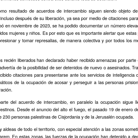
mo resultado de acuerdos de intercambio siguen siendo objeto de
 incluso después de su liberación, ya sea por medio de citaciones para
robó en noviembre de 2023, se ha podido documentar un número elev
idos mujeres y niños. Es por esto que es importante alertar que estas 
esionar y tomar represalias, de manera colectiva y por todos los me
 recién liberados han declarado haber recibido amenazas por parte d
advertía de la posibilidad de ser detenidos de nuevo o asesinados. Tra
ibido citaciones para presentarse ante los servicios de inteligencia 
máticos de la ocupación de acosar y perseguir a las personas prision
ración.
parte del acuerdo de intercambio, en paralelo la ocupación sigue 
lestinos. Desde el anuncio del alto el fuego, el pasado 19 de enero d
de 230 personas palestinas de Cisjordania y de la Jerusalén ocupada.
y aldeas de todo el territorio, con especial atención a las zonas some
karem. En estas zonas, las fuerzas de la ocupación han detenido a dec