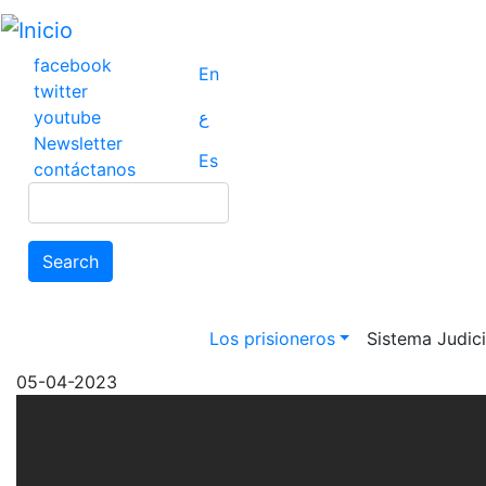
Pasar
al
contenido
facebook
En
principal
twitter
youtube
ع
Newsletter
Es
contáctanos
Search
Search
Main navigation
Los prisioneros
Sistema Judicia
05-04-2023