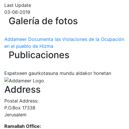
Last Update
03-06-2019
Galería de fotos
Addameer Documenta las Violaciones de la Ocupación
en el pueblo de Hizma
Publicaciones
Espetxeen gaurkotasuna mundu aldakor honetan
Address
Postal Address:
P.O.Box 17338
Jerusalem
Ramallah Office: