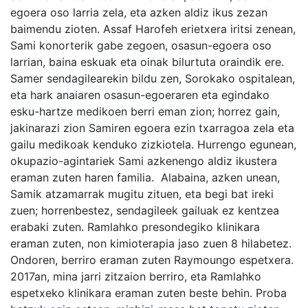
egoera oso larria zela, eta azken aldiz ikus zezan
baimendu zioten. Assaf Harofeh erietxera iritsi zenean,
Sami konorterik gabe zegoen, osasun-egoera oso
larrian, baina eskuak eta oinak bilurtuta oraindik ere.
Samer sendagilearekin bildu zen, Sorokako ospitalean,
eta hark anaiaren osasun-egoeraren eta egindako
esku-hartze medikoen berri eman zion; horrez gain,
jakinarazi zion Samiren egoera ezin txarragoa zela eta
gailu medikoak kenduko zizkiotela. Hurrengo egunean,
okupazio-agintariek Sami azkenengo aldiz ikustera
eraman zuten haren familia. Alabaina, azken unean,
Samik atzamarrak mugitu zituen, eta begi bat ireki
zuen; horrenbestez, sendagileek gailuak ez kentzea
erabaki zuten. Ramlahko presondegiko klinikara
eraman zuten, non kimioterapia jaso zuen 8 hilabetez.
Ondoren, berriro eraman zuten Raymoungo espetxera.
2017an, mina jarri zitzaion berriro, eta Ramlahko
espetxeko klinikara eraman zuten beste behin. Proba