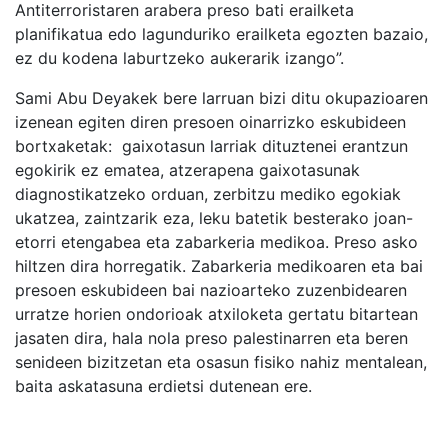
Antiterroristaren arabera preso bati erailketa
planifikatua edo lagunduriko erailketa egozten bazaio,
ez du kodena laburtzeko aukerarik izango”.
Sami Abu Deyakek bere larruan bizi ditu okupazioaren
izenean egiten diren presoen oinarrizko eskubideen
bortxaketak: gaixotasun larriak dituztenei erantzun
egokirik ez ematea, atzerapena gaixotasunak
diagnostikatzeko orduan, zerbitzu mediko egokiak
ukatzea, zaintzarik eza, leku batetik besterako joan-
etorri etengabea eta zabarkeria medikoa. Preso asko
hiltzen dira horregatik. Zabarkeria medikoaren eta bai
presoen eskubideen bai nazioarteko zuzenbidearen
urratze horien ondorioak atxiloketa gertatu bitartean
jasaten dira, hala nola preso palestinarren eta beren
senideen bizitzetan eta osasun fisiko nahiz mentalean,
baita askatasuna erdietsi dutenean ere.