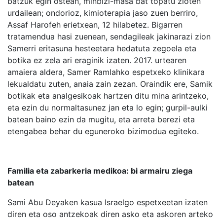
batzuk egin ostean, minbizi-masa bat topatu zioten
urdailean; ondorioz, kimioterapia jaso zuen berriro,
Assaf Harofeh erietxean, 12 hilabetez. Bigarren
tratamendua hasi zuenean, sendagileak jakinarazi zion
Samerri eritasuna hesteetara hedatuta zegoela eta
botika ez zela ari eraginik izaten. 2017. urtearen
amaiera aldera, Samer Ramlahko espetxeko klinikara
lekualdatu zuten, anaia zain zezan. Oraindik ere, Samik
botikak eta analgesikoak hartzen ditu mina arintzeko,
eta ezin du normaltasunez jan eta lo egin; gurpil-aulki
batean baino ezin da mugitu, eta arreta berezi eta
etengabea behar du eguneroko bizimodua egiteko.
Familia eta zabarkeria medikoa: bi armairu ziega
batean
Sami Abu Deyaken kasua Israelgo espetxeetan izaten
diren eta oso antzekoak diren asko eta askoren arteko