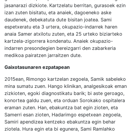
jasanarazi dizkiote. Kartzelatu berritan, gurasoek ezin
izan zuten bisitatu, eta anaiek, dagoeneko aske
daudenek, debekatuta dute bisitan joatea. Sami
espetxeratu eta 3 urtera, okupazio-indarrek haren
anaia Samer atxilotu zuten, eta 25 urteko biziarteko
kartzela-zigorrera kondenatu. Anaiek okupazio-
indarren presondegien bereizgarri den zabarkeria
medikoa pairatzen jarraitzen dute.
Gaixotasunaren ezpatapean
2015ean, Rimongo kartzelan zegoela, Samik sabeleko
mina sumatu zuen. Hango klinikan, analgesikoak eman
zizkioten, egoki diagnostikatu barik; bi aste geroago,
konortea galdu zuen, eta orduan Sorokako ospitalera
eraman zuten. Han, ebakuntza bat egin zioten, eta
Samerri esan zioten, Hadarimgo espetxean zegoela,
Samiri apendizea kentzeko ebakuntza egin behar
ziotela. Hura egin eta bi egunera, Sami Ramlahko