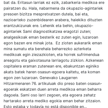
bat da. Eritasun larriak ez ezik, zabarkeria medikoa ere
pairatzen du. Hala, nabarmena da okupazio-agintariek
presoen bizitza mespretxatzen dutela, bai eta,
nazioarteko zuzenbidearen arabera, haiekiko dituzten
erantzukizunak ere. Lehenik eta behin, okupazio-
agintariek Sami diagnostikatzea eragotzi zuten;
analgesikoak eman besterik ez zuten egin, luzaroan
egon bazen ere minak jota. Ez zioten aukerarik eman
mina sumatu eta berehala beharrezko azterketa
medikoak egin ziezazkioten, eta horrek sufrimendua
areagotu eta gaixotasuna larriagotu zizkion. Azkenean
ospitalera eraman zutenean ere, ebakuntzan eginiko
akats batek haren osasun-egoera kaltetu, eta koman
egon zen luzaroan. Genevako Laugarren
Hitzarmenaren 76. artikuluak dio preso baten osasun-
egoerak eskatzen duen arreta medikoa eman beharra
dagoela. Sami oso larri zegoen, eta egoera zehatz
hartarako arreta mediko egokia eman behar zitzaion.
Esto estaba y todavía no está disponible en...