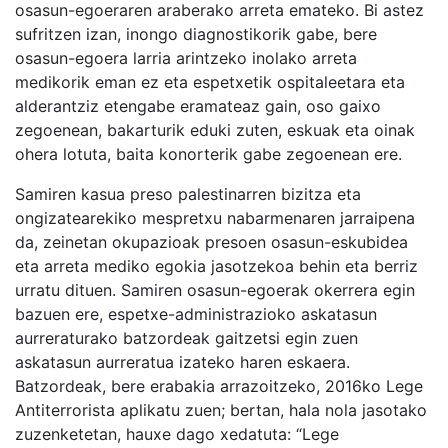
osasun-egoeraren araberako arreta emateko. Bi astez
sufritzen izan, inongo diagnostikorik gabe, bere
osasun-egoera larria arintzeko inolako arreta
medikorik eman ez eta espetxetik ospitaleetara eta
alderantziz etengabe eramateaz gain, oso gaixo
zegoenean, bakarturik eduki zuten, eskuak eta oinak
ohera lotuta, baita konorterik gabe zegoenean ere.
Samiren kasua preso palestinarren bizitza eta
ongizatearekiko mespretxu nabarmenaren jarraipena
da, zeinetan okupazioak presoen osasun-eskubidea
eta arreta mediko egokia jasotzekoa behin eta berriz
urratu dituen. Samiren osasun-egoerak okerrera egin
bazuen ere, espetxe-administrazioko askatasun
aurreraturako batzordeak gaitzetsi egin zuen
askatasun aurreratua izateko haren eskaera.
Batzordeak, bere erabakia arrazoitzeko, 2016ko Lege
Antiterrorista aplikatu zuen; bertan, hala nola jasotako
zuzenketetan, hauxe dago xedatuta: “Lege