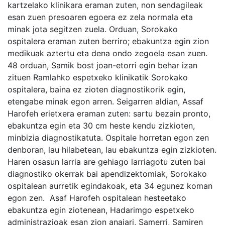
kartzelako klinikara eraman zuten, non sendagileak
esan zuen presoaren egoera ez zela normala eta
minak jota segitzen zuela. Orduan, Sorokako
ospitalera eraman zuten berriro; ebakuntza egin zion
medikuak aztertu eta dena ondo zegoela esan zuen.
48 orduan, Samik bost joan-etorri egin behar izan
zituen Ramlahko espetxeko klinikatik Sorokako
ospitalera, baina ez zioten diagnostikorik egin,
etengabe minak egon arren. Seigarren aldian, Assaf
Harofeh erietxera eraman zuten: sartu bezain pronto,
ebakuntza egin eta 30 cm heste kendu zizkioten,
minbizia diagnostikatuta. Ospitale horretan egon zen
denboran, lau hilabetean, lau ebakuntza egin zizkioten.
Haren osasun larria are gehiago larriagotu zuten bai
diagnostiko okerrak bai apendizektomiak, Sorokako
ospitalean aurretik egindakoak, eta 34 egunez koman
egon zen. Asaf Harofeh ospitalean hesteetako
ebakuntza egin ziotenean, Hadarimgo espetxeko
administrazioak esan zion anaiari, Samerri, Samiren