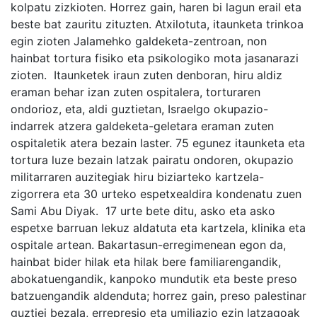
kolpatu zizkioten. Horrez gain, haren bi lagun erail eta
beste bat zauritu zituzten. Atxilotuta, itaunketa trinkoa
egin zioten Jalamehko galdeketa-zentroan, non
hainbat tortura fisiko eta psikologiko mota jasanarazi
zioten. Itaunketek iraun zuten denboran, hiru aldiz
eraman behar izan zuten ospitalera, torturaren
ondorioz, eta, aldi guztietan, Israelgo okupazio-
indarrek atzera galdeketa-geletara eraman zuten
ospitaletik atera bezain laster. 75 egunez itaunketa eta
tortura luze bezain latzak pairatu ondoren, okupazio
militarraren auzitegiak hiru biziarteko kartzela-
zigorrera eta 30 urteko espetxealdira kondenatu zuen
Sami Abu Diyak. 17 urte bete ditu, asko eta asko
espetxe barruan lekuz aldatuta eta kartzela, klinika eta
ospitale artean. Bakartasun-erregimenean egon da,
hainbat bider hilak eta hilak bere familiarengandik,
abokatuengandik, kanpoko mundutik eta beste preso
batzuengandik aldenduta; horrez gain, preso palestinar
guztiei bezala, errepresio eta umiliazio ezin latzagoak