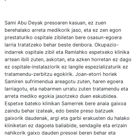
Sami Abu Deyak presoaren kasuan, ez zuen
berehalako arreta medikorik jaso, eta ez zen egon
prestaturiko ospitale zibiletan bere osasun-egoera
larria tratatzeko behar beste denbora. Okupazio-
indarrek ospitale zibil eta Ramlahko espetxeko klinika
artean ibili zuten, askotan, eta azken horretan ez dago
ez ospitale-instalaziorik ez langile espezializaturik ez
tratamendu-zerbitzu egokirik. Joan-etorri horiek
Samiren sufrimendua areagotu zuten, haren egoera
larriagotu, eta nabarmen urratu zuten tratamendu eta
arreta mediko egokia jasotzeko duen eskubidea.
Espetxe bateko klinikan Samerrek bere anaia gaixoa
zaindu behar izateak, edo beste preso batzuek
gaixorik daudenak, argi eta garbi erakusten du halako
kliniketan ez dagoela baliabide, sendagile eta erizain
nahikorik gaixo dauden presoei beren behar eta