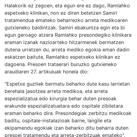
Halakorik ez zegoen, eta egun ere ez dago, Ramlahko
espetxeko klinikan, non ez diren betetzen Samiri
tratamendua emateko beharrezko arreta medikoaren
gutxieneko baldintzak. Samiri ebakuntza egin eta bi
egun geroago atzera Ramlahko presondegiko klinikara
eraman izanak nazioarteko hitzarmenek bermatzen
dutena urratzen du, arreta mediko egokia eman dadin
eskatzen baitute, Ramlahko espetxeko klinikan ez
dagoena. Presoen trataerari buruzko gutxieneko
araudiaren 27. artikuluak honela dio:
"Espetxe guztiek bermatu beharko dute kasu larrietan
berehala jasotzea arreta medikoa, eta arreta
espezializatua edo kirurgia behar duten presoak
erakunde espezializatuetara edo ospitale zibiletara
eraman beharko dira. Presondegiak zerbitzu medikoak
baditu, ospitale-instalazioak barne, langile eta
ekipamendu egokiak izan beharko ditu beharra duten
presoei tratamendu eta arreta-zerbitzuak emateko".