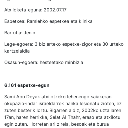
Atxiloketa-eguna: 2002.07.17
Espetxea: Ramlehko espetxea eta klinika
Barrutia: Jenin
Lege-egoera: 3 biziarteko espetxe-zigor eta 30 urteko
kartzelaldia
Osasun-egoera: hesteetako minbizia
6.161 espetxe-egun
Sami Abu Deyak atxilotzeko lehenengo saiakeran,
okupazio-indar israeldarrek hanka lesionatu zioten, ez
zuten besterik lortu. Bigarren aldiz, 2002ko uztailaren
17an, haren herrixka, Selat Al Thahr, eraso eta atxilotu
egin zuten. Horretan ari zirela, besoak eta burua