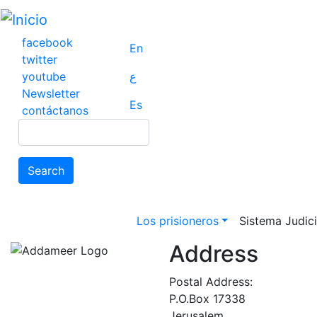
Pasar
al
contenido
facebook
En
principal
twitter
youtube
ع
Newsletter
Es
contáctanos
Search
Search
Main navigation
Los prisioneros
Sistema Judicia
Address
Postal Address:
P.O.Box 17338
Jerusalem