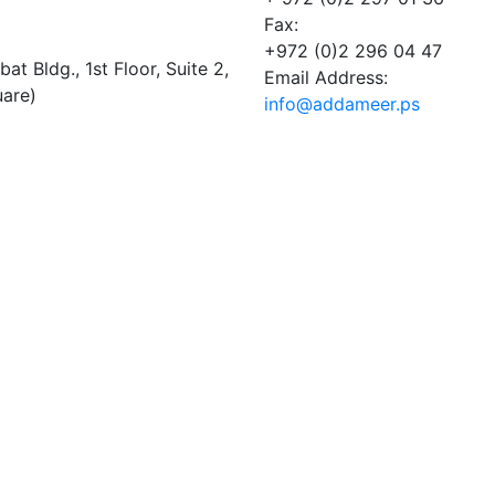
Fax:
+972 (0)2 296 04 47
t Bldg., 1st Floor, Suite 2,
Email Address:
uare)
info@addameer.ps
Addameer, All rights reserved ©2021