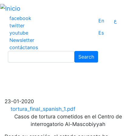
Pasar
al
contenido
facebook
En
ع
principal
twitter
youtube
Es
Newsletter
contáctanos
Search
Search
23-01-2020
tortura_final_spanish_1.pdf
Casos de tortura cometidos en el Centro de
interrogatorio Al-Mascobiyyah