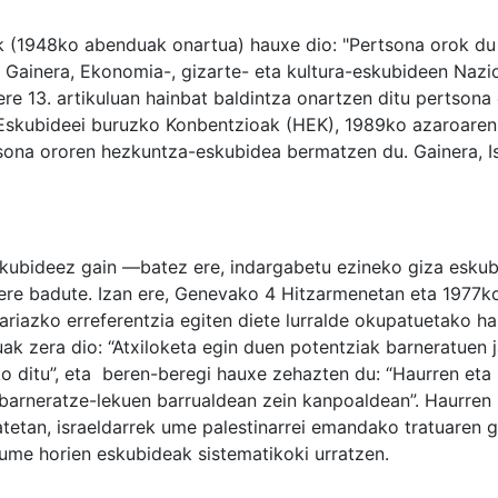
k (1948ko abenduak onartua) hauxe dio: "Pertsona orok du
. Gainera, Ekonomia-, gizarte- eta kultura-eskubideen Nazi
ere 13. artikuluan hainbat baldintza onartzen ditu pertsona
Eskubideei buruzko Konbentzioak (HEK), 1989ko azaroare
rtsona ororen hezkuntza-eskubidea bermatzen du. Gainera, I
skubideez gain —batez ere, indargabetu ezineko giza esku
re badute. Izan ere, Genevako 4 Hitzarmenetan eta 1977k
riazko erreferentzia egiten diete lurralde okupatuetako hau
k zera dio: “Atxiloketa egin duen potentziak barneratuen 
tuko ditu”, eta beren-beregi hauxe zehazten du: “Haurren et
 barneratze-lekuen barrualdean zein kanpoaldean”. Haurren
tetan, israeldarrek ume palestinarrei emandako tratuaren g
 ume horien eskubideak sistematikoki urratzen.