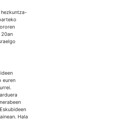
 hezkuntza-
oarteko
 ororen
n 20an
sraelgo
bideen
o euren
rrei.
jarduera
a nerabeen
 Eskubideen
ainean. Hala