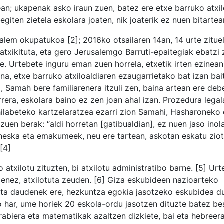
n; ukapenak asko iraun zuen, batez ere etxe barruko atxil
giten zietela eskolara joaten, nik joaterik ez nuen bitartean
em okupatukoa [2]; 2016ko otsailaren 14an, 14 urte zituela
 atxikituta, eta gero Jerusalemgo Barruti-epaitegiak ebatzi
te. Urtebete inguru eman zuen horrela, etxetik irten ezinean
rena, etxe barruko atxiloaldiaren ezaugarrietako bat izan ba
, Samah bere familiarenera itzuli zen, baina artean ere deb
aurrera, eskolara baino ez zen joan ahal izan. Prozedura leg
 hilabeteko kartzelaratzea ezarri zion Samahi, Hasharoneko
zuen berak: “aldi horretan [gatibualdian], ez nuen jaso inol
 neska eta emakumeek, neu ere tartean, askotan eskatu ziot
 [4]
xilotu zituzten, bi atxilotu administratibo barne. [5] Urt
enez, atxilotuta zeuden. [6] Giza eskubideen nazioarteko
uta daudenek ere, hezkuntza egokia jasotzeko eskubidea dut
o har, ume horiek 20 eskola-ordu jasotzen dituzte batez be
 arabiera eta matematikak azaltzen dizkiete, bai eta hebreer