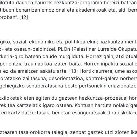
xilotuta dauden haurrek hezkuntza-programa bereizi batean
tibuen beharrizan emozional eta akademikoak eta, aldi ber
proban”. [12]
ko, sozial, ekonomiko eta politikoarekin; hazkuntza ment
ro- eta osasun-baldintzei. PLOn (Palestinar Lurralde Okupa
eria-giro batean daude murgilduta. Horrez gain, atxilotua
perientzia traumatikoa izaten baita. Horren inpaktu sozial 
a ez da amaitzen askatu arte. [13] Hortik aurrera, ume asko
oratzeko zailtasuna, desorientazioa, kontrol-galera norber
gehiegizko sentiberatasuna beste pertsonekin erlazionatze
, atxiloketak eten egiten du gazteen hezkuntza-prozesua; ho
rekitea kartzelatik igaro ostean. Kontuan hartuta nolako ga
ren kartzelatze-tasak, benetan esanguratsuak dira eskola-u
tearen tasa orokorra (alegia, zenbat gaztek utzi zioten ika