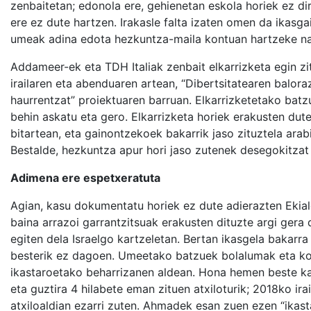
zenbaitetan; edonola ere, gehienetan eskola horiek ez di
ere ez dute hartzen. Irakasle falta izaten omen da ikasg
umeak adina edota hezkuntza-maila kontuan hartzeke nah
Addameer-ek eta TDH Italiak zenbait elkarrizketa egin z
irailaren eta abenduaren artean, “Dibertsitatearen balo
haurrentzat” proiektuaren barruan. Elkarrizketetako batz
behin askatu eta gero. Elkarrizketa horiek erakusten dut
bitartean, eta gainontzekoek bakarrik jaso zituztela ara
Bestalde, hezkuntza apur hori jaso zutenek desegokitzat 
Adimena ere espetxeratuta
Agian, kasu dokumentatu horiek ez dute adierazten Ekial
baina arrazoi garrantzitsuak erakusten dituzte argi gera
egiten dela Israelgo kartzeletan. Bertan ikasgela bakarr
besterik ez dagoen. Umeetako batzuek bolalumak eta koa
ikastaroetako beharrizanen aldean. Hona hemen beste ka
eta guztira 4 hilabete eman zituen atxiloturik; 2018ko ir
atxiloaldian ezarri zuten. Ahmadek esan zuen ezen “ikast