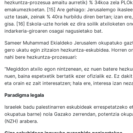
hezkuntza-prozesua amaitu aurretik) % 34koa zela PLOk
emakumezkoetan. [15] Are gehiago: Jerusalemgo ikasleek 
uzte tasak, zeinak % 40ra hurbildu diren bertan; izan er
gisa. [16] Eskola-uzte horiek ez dira soilik atxiloketen o
indarkeria-giroaren osagai nagusietako bat.
Sameer Muhammad Ekialdeko Jerusalem okupatuko gazte ba
gero ukatu egin zitzaion hezkuntza-eskubidea. Horren on
nahi bere hezkuntza-prozesuari:
“Megiddon atxilo egon nintzenean, ez nuen batere hezku
nuen, baina espetxetik bertatik ezer ofizialik ez. Ez dakit
eta orain ez zait interesatzen; hala ere, interesa izan ne
Paradigma legala
Israelek badu palestinarren eskubideak errespetatzeko e
okupatua barne) nola Gazako zerrendan, potentzia okupa
(NZH) arabera.