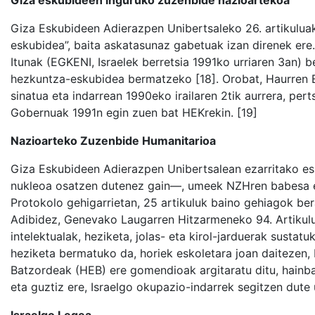
Giza eskubideen inguruko zuzenbide nazioartekoa
Giza Eskubideen Adierazpen Unibertsaleko 26. artikulua
eskubidea”, baita askatasunaz gabetuak izan direnek ere
Itunak (EGKENI, Israelek berretsia 1991ko urriaren 3an) b
hezkuntza-eskubidea bermatzeko [18]. Orobat, Haurren 
sinatua eta indarrean 1990eko irailaren 2tik aurrera, pe
Gobernuak 1991n egin zuen bat HEKrekin. [19]
Nazioarteko Zuzenbide Humanitarioa
Giza Eskubideen Adierazpen Unibertsalean ezarritako e
nukleoa osatzen dutenez gain—, umeek NZHren babesa e
Protokolo gehigarrietan, 25 artikuluk baino gehiagok bera
Adibidez, Genevako Laugarren Hitzarmeneko 94. Artikulua
intelektualak, heziketa, jolas- eta kirol-jarduerak susta
heziketa bermatuko da, horiek eskoletara joan daitezen,
Batzordeak (HEB) ere gomendioak argitaratu ditu, hainba
eta guztiz ere, Israelgo okupazio-indarrek segitzen dute