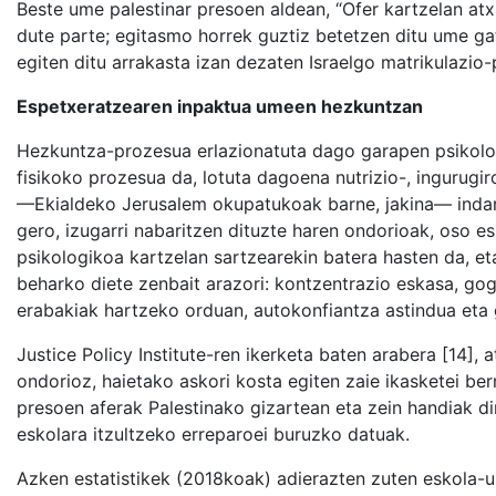
Beste ume palestinar presoen aldean, “Ofer kartzelan at
dute parte; egitasmo horrek guztiz betetzen ditu ume ga
egiten ditu arrakasta izan dezaten Israelgo matrikulazio-
Espetxeratzearen inpaktua umeen hezkuntzan
Hezkuntza-prozesua erlazionatuta dago garapen psikologi
fisikoko prozesua da, lotuta dagoena nutrizio-, ingurugi
—Ekialdeko Jerusalem okupatukoak barne, jakina— indark
gero, izugarri nabaritzen dituzte haren ondorioak, oso es
psikologikoa kartzelan sartzearekin batera hasten da, et
beharko diete zenbait arazori: kontzentrazio eskasa, gog
erabakiak hartzeko orduan, autokonfiantza astindua eta 
Justice Policy Institute-ren ikerketa baten arabera [14]
ondorioz, haietako askori kosta egiten zaie ikasketei ber
presoen aferak Palestinako gizartean eta zein handiak di
eskolara itzultzeko erreparoei buruzko datuak.
Azken estatistikek (2018koak) adierazten zuten eskola-uz