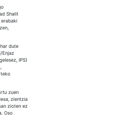
go
ad Shalit
 erabaki
zen,
ehar dute
i/Enjaz
gelesez, IPS)
,
rteko
artu zuen
esa, zientzia
san zioten ez
a. Oso