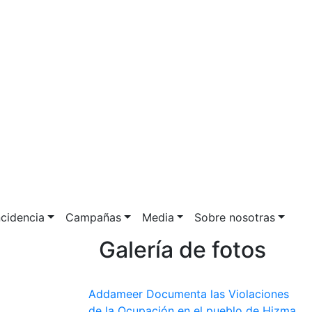
ncidencia
Campañas
Media
Sobre nosotras
Galería de fotos
Addameer Documenta las Violaciones
de la Ocupación en el pueblo de Hizma