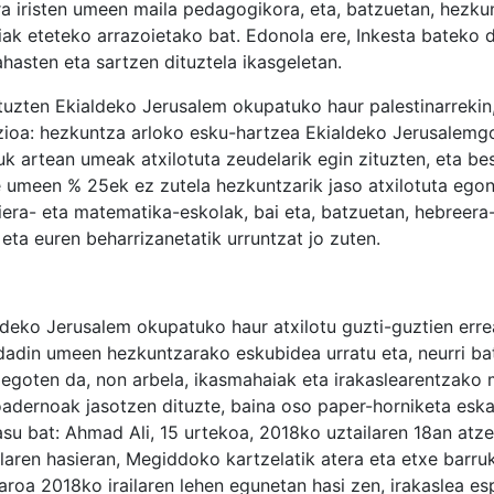
ra iristen umeen maila pedagogikora, eta, batzuetan, hezku
aiak eteteko arrazoietako bat. Edonola ere, Inkesta bateko 
asten eta sartzen dituztela ikasgeletan.
ituzten Ekialdeko Jerusalem okupatuko haur palestinarreki
razioa: hezkuntza arloko esku-hartzea Ekialdeko Jerusalemg
uk artean umeak atxilotuta zeudelarik egin zituzten, eta be
e umeen % 25ek ez zutela hezkuntzarik jaso atxilotuta egon
biera- eta matematika-eskolak, bai eta, batzuetan, hebreera
eta euren beharrizanetatik urruntzat jo zuten.
deko Jerusalem okupatuko haur atxilotu guzti-guztien errea
 dadin umeen hezkuntzarako eskubidea urratu eta, neurri ba
a egoten da, non arbela, ikasmahaiak eta irakaslearentzako
dernoak jasotzen dituzte, baina oso paper-horniketa eska
su bat: Ahmad Ali, 15 urtekoa, 2018ko uztailaren 18an atz
ailaren hasieran, Megiddoko kartzelatik atera eta etxe barru
aroa 2018ko irailaren lehen egunetan hasi zen, irakaslea es