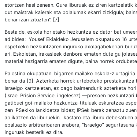
etortzen hasi zenean. Gure liburuak ez ziren kartzelati
dut maistrak kaierak eta bolalumak ekarri zizkigula; ba
behar izan zituzten”. [7]
Bestalde, eskola horietako hezkuntza ez dator bat umee
adibidea: Yousef Ekialdeko Jerusalem okupatuko 16 urt
espetxeko hezkuntzaren inguruko axolagabekeriari buruz:
ari. Eskoletan, irakasleek denbora ematen dute gu jolasea
material hezigarria ematen digute, baina horrek ordubete
Palestina okupatuan, bigarren mailako eskola-ziurtagiria 
behar da [9]. Azterketa horrek urtebeteko prestakuntza b
Israelgo kartzeletan, ez dago baimendurik azterketa hori 
(Israel Prision Service, ingelesez) —presoen hezkuntza
gatibuei goi-mailako hezkuntza-tituluak eskuratzea espet
zen IPSekiko lankidetza bidez; IPSek berak zehaztu zuen
aplikatzen da liburuekin. Ikastaro eta liburu debekatuen 
ebaluazio arbitrarioaren arabera, “Israelgo” segurtasuna
inguruak besterik ez dira.