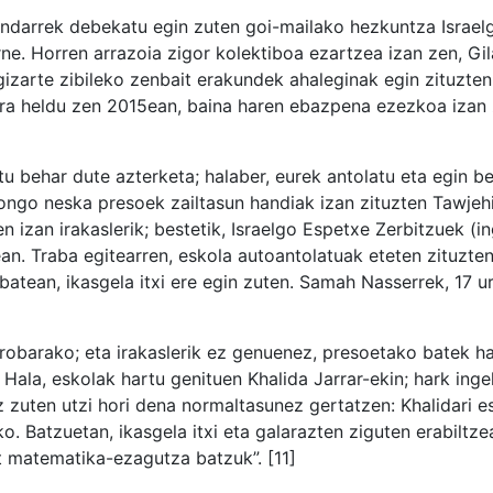
-indarrek debekatu egin zuten goi-mailako hezkuntza Israel
ne. Horren arrazoia zigor kolektiboa ezartzea izan zen, Gil
 gizarte zibileko zenbait erakundek ahaleginak egin zituzten
nera heldu zen 2015ean, baina haren ebazpena ezezkoa izan 
tu behar dute azterketa; halaber, eurek antolatu eta egin b
rongo neska presoek zailtasun handiak izan zituzten Tawjeh
n izan irakaslerik; bestetik, Israelgo Espetxe Zerbitzuek (in
an. Traba egitearren, eskola autoantolatuak eteten zituzten
batean, ikasgela itxi ere egin zuten. Samah Nasserrek, 17 u
robarako; eta irakaslerik ez genuenez, presoetako batek h
ala, eskolak hartu genituen Khalida Jarrar-ekin; hark ingel
z zuten utzi hori dena normaltasunez gertatzen: Khalidari e
o. Batzuetan, ikasgela itxi eta galarazten ziguten erabiltze
t matematika-ezagutza batzuk”. [11]