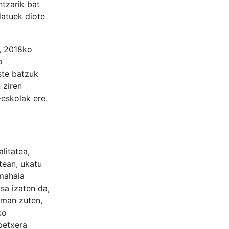
ntzarik bat
datuek diote
n, 2018ko
o
ste batzuk
 ziren
-eskolak ere.
litatea,
tean, ukatu
 mahaia
sa izaten da,
eman zuten,
ko
petxera