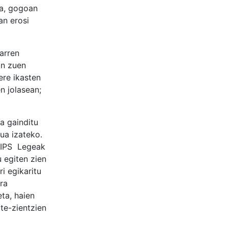
ra, gogoan
an erosi
arren
an zuen
ere ikasten
n jolasean;
a gainditu
ua izateko.
. IPS Legeak
 egiten zien
i egikaritu
ra
eta, haien
te-zientzien