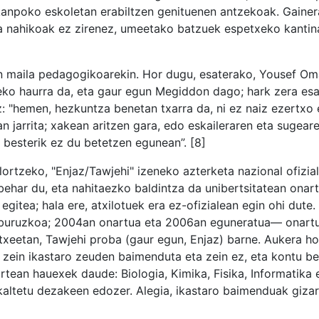
k kanpoko eskoletan erabiltzen genituenen antzekoak. Gaine
ina nahikoak ez zirenez, umeetako batzuek espetxeko kantin
n maila pedagogikoarekin. Hor dugu, esaterako, Yousef Om
eko haurra da, eta gaur egun Megiddon dago; hark zera es
 "hemen, hezkuntza benetan txarra da, ni ez naiz ezertxo 
n jarrita; xakean aritzen gara, edo eskaileraren eta sugeare
 besterik ez du betetzen egunean”. [8]
lortzeko, "Enjaz/Tawjehi" izeneko azterketa nazional ofizial
ehar du, eta nahitaezko baldintza da unibertsitatean onart
egitea; hala ere, atxilotuek era ez-ofizialean egin ohi dute
ri buruzkoa; 2004an onartua eta 2006an eguneratua— onartu
xeetan, Tawjehi proba (gaur egun, Enjaz) barne. Aukera hor
 zein ikastaro zeuden baimenduta eta zein ez, eta kontu be
artean hauexek daude: Biologia, Kimika, Fisika, Informatika 
 kaltetu dezakeen edozer. Alegia, ikastaro baimenduak gizar