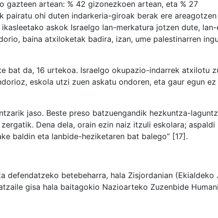
o gazteen artean: % 42 gizonezkoen artean, eta % 27
pairatu ohi duten indarkeria-giroak berak ere areagotzen 
e, ikasleetako askok Israelgo lan-merkatura jotzen dute, la
ndorio, baina atxiloketak badira, izan, ume palestinarren ing
t da, 16 urtekoa. Israelgo okupazio-indarrek atxilotu zu
dorioz, eskola utzi zuen askatu ondoren, eta gaur egun ez 
ntzarik jaso. Beste preso batzuengandik hezkuntza-laguntz
 zergatik. Dena dela, orain ezin naiz itzuli eskolara; aspaldi 
zake baldin eta lanbide-heziketaren bat balego” [17].
ta defendatzeko betebeharra, hala Zisjordanian (Ekialdeko
tzaile gisa hala baitagokio Nazioarteko Zuzenbide Humani