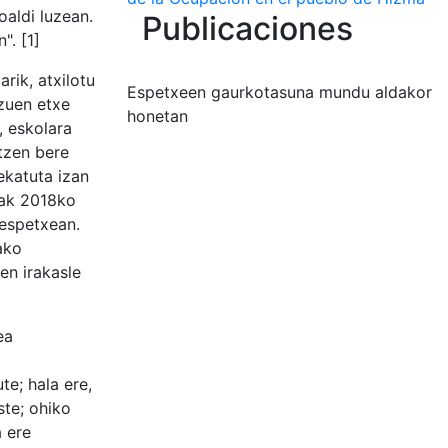
oaldi luzean.
Publicaciones
". [1]
rik, atxilotu
Espetxeen gaurkotasuna mundu aldakor
 zuen etxe
honetan
, eskolara
itzen bere
ekatuta izan
alak 2018ko
 espetxean.
ako
en irakasle
ea
e; hala ere,
ste; ohiko
a ere