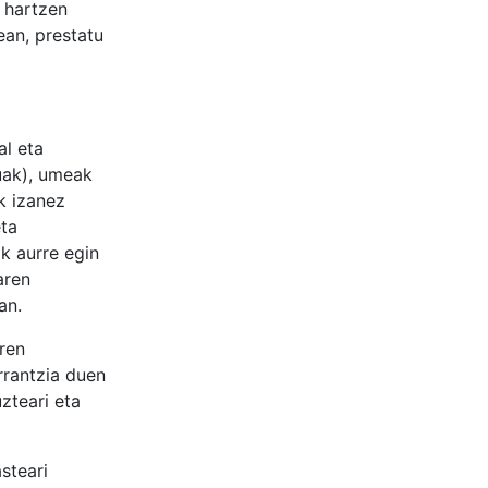
 hartzen
ean, prestatu
al eta
tuak), umeak
k izanez
eta
k aurre egin
aren
an.
rren
rrantzia duen
zteari eta
steari