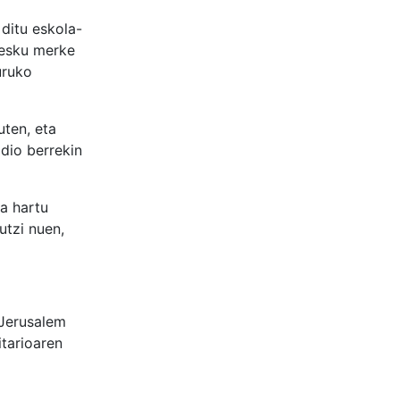
ditu eskola-
n-esku merke
uruko
ten, eta
dio berrekin
a hartu
utzi nuen,
 Jerusalem
tarioaren