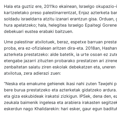
Hala eta guztiz ere, 2011ko ekainean, Israelgo okupazio
kartzeletako preso palestinarrentzat, Enjaz azterketa bar
soldadu israeldarra atzitu izanari erantzun gisa. Orduan,
hura apelatzeko; hala, helegitea Israelgo Epaitegi Gore
debekuari eustea erabaki baitzuen.
Ume palestinar atxilotuek, beraz, espetxe barruan presta
proba, era ez-ofizialean aritzen dira-eta. 2018an, Hasha
azterketa prestatzeko: alde batetik, ia urte osoan ez zute
etengabe jazarri zituzten probarako prestatzen ari zirene
zenbaitetan saiatu ziren eskolak debekatzen eta, uneren 
atxilotua, zera adierazi zuen:
“Neska eta emakume gehienek ikasi nahi zuten Tawjehi p
bere burua prestatzeko eta azterketak gidatzeko ardura. H
eta giza eskubideak irakatsi zizkigun. IPSek, dena den, e
zeukala baimenik ingelesa eta arabiera irakasten segitzek
eskerdun nago Khalidarekin: hari esker, gaur egun baditu