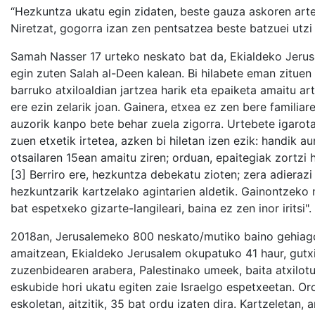
“Hezkuntza ukatu egin zidaten, beste gauza askoren artea
Niretzat, gogorra izan zen pentsatzea beste batzuei utzi e
Samah Nasser 17 urteko neskato bat da, Ekialdeko Jerusal
egin zuten Salah al-Deen kalean. Bi hilabete eman zituen
barruko atxiloaldian jartzea harik eta epaiketa amaitu ar
ere ezin zelarik joan. Gainera, etxea ez zen bere familia
auzorik kanpo bete behar zuela zigorra. Urtebete igarota
zuen etxetik irtetea, azken bi hiletan izen ezik: handik 
otsailaren 15ean amaitu ziren; orduan, epaitegiak zortzi
[3] Berriro ere, hezkuntza debekatu zioten; zera adierazi 
hezkuntzarik kartzelako agintarien aldetik. Gainontzeko
bat espetxeko gizarte-langileari, baina ez zen inor iritsi".
2018an, Jerusalemeko 800 neskato/mutiko baino gehiago at
amaitzean, Ekialdeko Jerusalem okupatuko 41 haur, gutxi
zuzenbidearen arabera, Palestinako umeek, baita atxilot
eskubide hori ukatu egiten zaie Israelgo espetxeetan. Or
eskoletan, aitzitik, 35 bat ordu izaten dira. Kartzeletan,