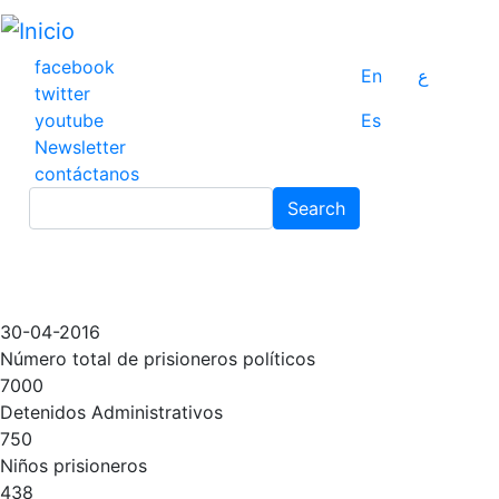
Pasar
al
contenido
facebook
En
ع
principal
twitter
youtube
Es
Newsletter
contáctanos
Search
Search
30-04-2016
Número total de prisioneros políticos
7000
Detenidos Administrativos
750
Niños prisioneros
438