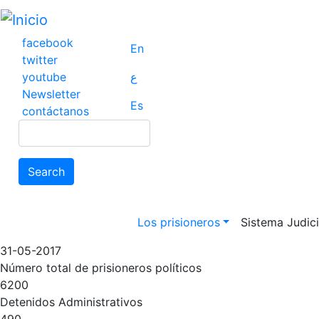
Pasar
al
contenido
facebook
En
principal
twitter
youtube
ع
Newsletter
Es
contáctanos
Search
Search
Main navigation
Los prisioneros
Sistema Judicia
31-05-2017
Número total de prisioneros políticos
6200
Detenidos Administrativos