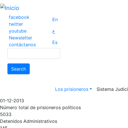
Pasar
al
contenido
facebook
En
principal
twitter
youtube
ع
Newsletter
Es
contáctanos
Search
Search
Main navigation
Los prisioneros
Sistema Judicia
01-12-2013
Número total de prisioneros políticos
5033
Detenidos Administrativos