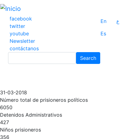
Pasar
al
contenido
facebook
En
ع
principal
twitter
youtube
Es
Newsletter
contáctanos
Search
Search
31-03-2018
Número total de prisioneros políticos
6050
Detenidos Administrativos
427
Niños prisioneros
356