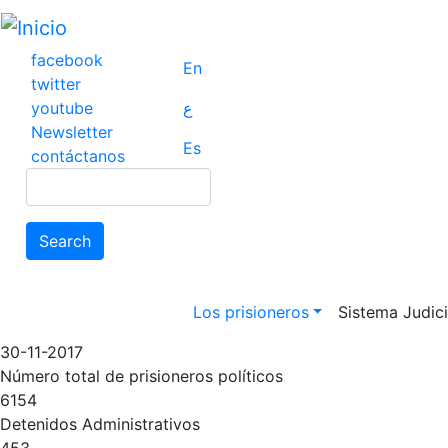
Pasar
al
contenido
facebook
En
principal
twitter
youtube
ع
Newsletter
Es
contáctanos
Search
Search
Main navigation
Los prisioneros
Sistema Judicia
30-11-2017
Número total de prisioneros políticos
6154
Detenidos Administrativos