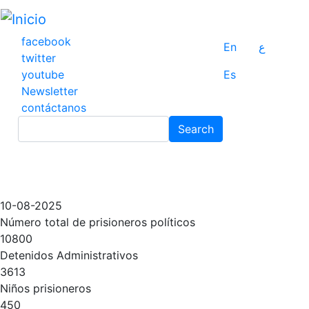
Pasar
al
contenido
facebook
En
ع
principal
twitter
youtube
Es
Newsletter
contáctanos
Search
Search
10-08-2025
Número total de prisioneros políticos
10800
Detenidos Administrativos
3613
Niños prisioneros
450