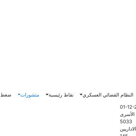
Main n
النظام القضائي العسكري
نقاط رئيسية
منشورات
ضغط و
01-12-
الأسرى
5033
لاداريين