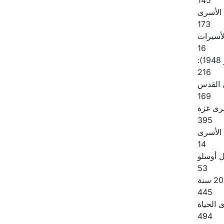
145
 الأسرى
173
لأسيرات
16
:
216
القدس
169
رى غزة
395
الأسرى
14
ل أوسلو
53
445
الحياة
494