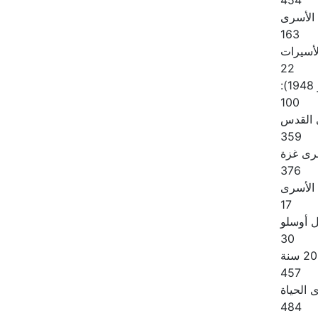
454
 الأسرى
163
لأسيرات
22
:
100
القدس
359
رى غزة
376
الأسرى
17
ل أوسلو
30
457
الحياة
484