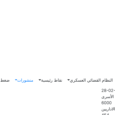
Main n
النظام القضائي العسكري
نقاط رئيسية
منشورات
ضغط و
28-02
الأسرى
6000
لاداريين