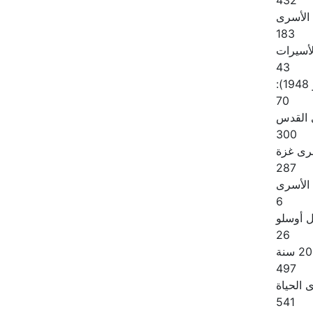
432
 الأسرى
183
لأسيرات
43
:
70
القدس
300
رى غزة
287
الأسرى
6
ل أوسلو
26
497
الحياة
541