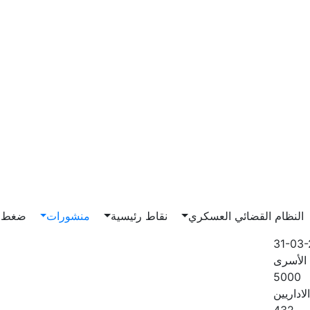
Main n
النظام القضائي العسكري
نقاط رئيسية
منشورات
ضغط و
31-03
الأسرى
5000
لاداريين