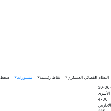
Main n
النظام القضائي العسكري
نقاط رئيسية
منشورات
ضغط و
30-06
الأسرى
4700
لاداريين