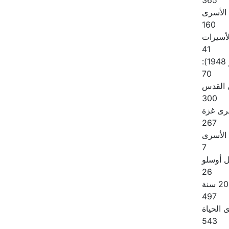
365
 الأسرى
160
لأسيرات
41
:
70
القدس
300
رى غزة
267
الأسرى
7
ل أوسلو
26
497
الحياة
543